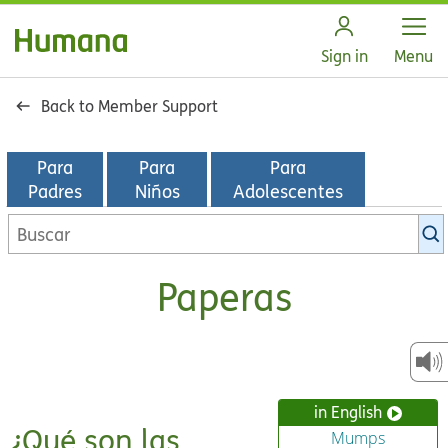
Open
Sign in
Menu
Back to Member Support
Para
Para
Para
Padres
Niños
Adolescentes
Buscar
en
la
Paperas
biblioteca
de
KidsHealth
in English
¿Qué son las
Mumps