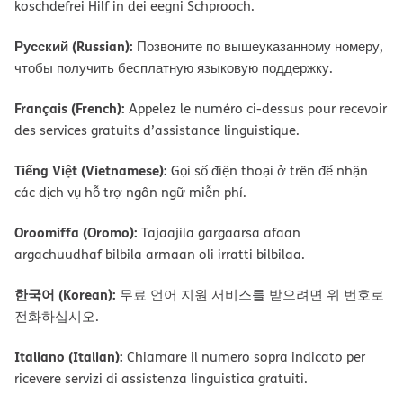
koschdefrei Hilf in dei eegni Schprooch.
Русский (Russian):
Позвоните по вышеуказанному номеру,
чтобы получить бесплатную языковую поддержку.
Français (French):
Appelez le numéro ci-dessus pour recevoir
des services gratuits d’assistance linguistique.
Tiếng Việt (Vietnamese):
Gọi số điện thoại ở trên để nhận
các dịch vụ hỗ trợ ngôn ngữ miễn phí.
Oroomiffa (Oromo):
Tajaajila gargaarsa afaan
argachuudhaf bilbila armaan oli irratti bilbilaa.
한국어 (Korean):
무료 언어 지원 서비스를 받으려면 위 번호로
전화하십시오.
Italiano (Italian):
Chiamare il numero sopra indicato per
ricevere servizi di assistenza linguistica gratuiti.