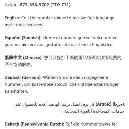
877-856-5702 (TTY: 711)
to you.
.
English:
Call the number above to receive free language
assistance services.
Español (Spanish):
Llame al número que se indica arriba
para recibir servicios gratuitos de asistencia lingüística.
繁體中文 (Chinese):
您可以撥打上面的電話號碼以獲得免費的
語言協助服務。
Deutsch (German):
Wählen Sie die oben angegebene
Nummer, um kostenlose sprachliche Hilfsdienstleistungen
zu erhalten.
ﺔﯿﺑﺮﻌﻟا (Arabic)
ةﻲﺑﺮﻌﻟااﺗﺼﻞ ﺑﺮﻗﻢ اﻟﮭﺎﺗﻒ أﻋﻼه ﻟﻠﺤﺼﻮل ﻋﻠﻰ
ﺧﺪﻣﺎت اﻟﻤﺴﺎﻋﺪة اﻟﻠﻐﻮﯾﺔ اﻟﻤﺠﺎﻧﯿﺔ.
Deitsch (Pennsylvania Dutch):
Ruf die Nummer owwe fer