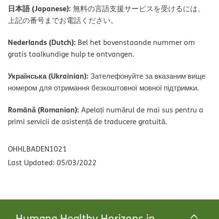
日本語 (Japanese):
無料の言語支援サービスを受けるには、
上記の番号までお電話ください。
Nederlands (Dutch):
Bel het bovenstaande nummer om
gratis taalkundige hulp te ontvangen.
Українська (Ukrainian):
Зателефонуйте за вказаним вище
номером для отримання безкоштовної мовної підтримки.
Română (Romanian):
Apelați numărul de mai sus pentru a
primi servicii de asistență de traducere gratuită.
OHHLBADEN1021
Last Updated: 05/03/2022
Humana Healthy Horizons in