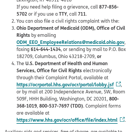
877-856-
If you need help filing a grievance, call
5702
TTY
711
or if you use a
, call
.
You can also file a civil rights complaint with the:
Ohio Department of Medicaid (ODM), Office of Civil
Rights
by emailing
ODM_EEO_EmployeeRelations@medicaid.ohio.gov
,
614-644-1434
faxing
, or sending by mail to P.O. Box
or
182709, Columbus, Ohio 43218-2709,
U.S. Department of Health and Human
The
Services, Office for Civil Rights
electronically
through their Complaint Portal, available at
https://ocrportal.hhs.gov/ocr/portal/lobby.jsf
,
or by mail at 200 Independence Avenue, SW, Room
800-
509F, HHH Building, Washington, DC 20201,
368-1019
800-537-7697 (TDD)
,
. Complaint forms
are available at
https://www.hhs.gov/ocr/office/file/index.html
.
Auxiliary aids and services, free of charge, are available to