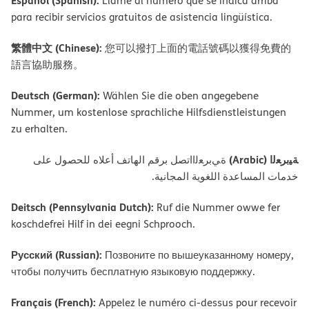
Español (Spanish):
Llame al número que se indica arriba
para recibir servicios gratuitos de asistencia lingüística.
繁體中文 (Chinese):
您可以撥打上面的電話號碼以獲得免費的
語言協助服務。
Deutsch (German):
Wählen Sie die oben angegebene
Nummer, um kostenlose sprachliche Hilfsdienstleistungen
zu erhalten.
ﺔﯿﺑﺮﻌﻟا (Arabic)
ةﻲﺑﺮﻌﻟااﺗﺼﻞ ﺑﺮﻗﻢ اﻟﮭﺎﺗﻒ أﻋﻼه ﻟﻠﺤﺼﻮل ﻋﻠﻰ
ﺧﺪﻣﺎت اﻟﻤﺴﺎﻋﺪة اﻟﻠﻐﻮﯾﺔ اﻟﻤﺠﺎﻧﯿﺔ.
Deitsch (Pennsylvania Dutch):
Ruf die Nummer owwe fer
koschdefrei Hilf in dei eegni Schprooch.
Русский (Russian):
Позвоните по вышеуказанному номеру,
чтобы получить бесплатную языковую поддержку.
Français (French):
Appelez le numéro ci-dessus pour recevoir