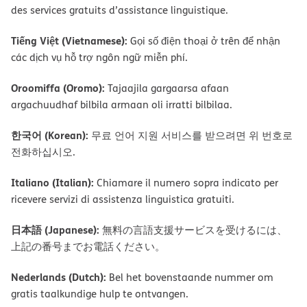
des services gratuits d’assistance linguistique.
Tiếng Việt (Vietnamese):
Gọi số điện thoại ở trên để nhận
các dịch vụ hỗ trợ ngôn ngữ miễn phí.
Oroomiffa (Oromo):
Tajaajila gargaarsa afaan
argachuudhaf bilbila armaan oli irratti bilbilaa.
한국어 (Korean):
무료 언어 지원 서비스를 받으려면 위 번호로
전화하십시오.
Italiano (Italian):
Chiamare il numero sopra indicato per
ricevere servizi di assistenza linguistica gratuiti.
日本語 (Japanese):
無料の言語支援サービスを受けるには、
上記の番号までお電話ください。
Nederlands (Dutch):
Bel het bovenstaande nummer om
gratis taalkundige hulp te ontvangen.