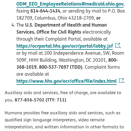
ODM_EEO_EmployeeRelations@medicaid.ohio.gov
,
614-644-1434
faxing
, or sending by mail to P.O. Box
or
182709, Columbus, Ohio 43218-2709,
U.S. Department of Health and Human
The
Services, Office for Civil Rights
electronically
through their Complaint Portal, available at
https://ocrportal.hhs.gov/ocr/portal/lobby.jsf
,
or by mail at 200 Independence Avenue, SW, Room
800-
509F, HHH Building, Washington, DC 20201,
368-1019
800-537-7697 (TDD)
,
. Complaint forms
are available at
https://www.hhs.gov/ocr/office/file/index.html
.
Auxiliary aids and services, free of charge, are available to
877-856-5702 (TTY: 711)
you.
Humana provides free auxiliary aids and services, such as
qualified sign language interpreters, video remote
interpretation, and written information in other formats to