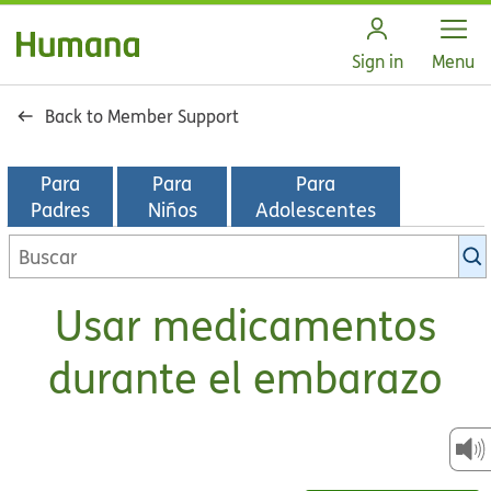
Open
Sign in
Menu
Back to Member Support
Para
Para
Para
Padres
Niños
Adolescentes
Buscar
en
la
Usar medicamentos
biblioteca
de
durante el embarazo
KidsHealth