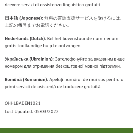
ricevere servizi di assistenza linguistica gratuiti.
日本語 (Japanese):
無料の言語支援サービスを受けるには、
上記の番号までお電話ください。
Nederlands (Dutch):
Bel het bovenstaande nummer om
gratis taalkundige hulp te ontvangen.
Українська (Ukrainian):
Зателефонуйте за вказаним вище
номером для отримання безкоштовної мовної підтримки.
Română (Romanian):
Apelați numărul de mai sus pentru a
primi servicii de asistență de traducere gratuită.
OHHLBADEN1021
Last Updated: 05/03/2022