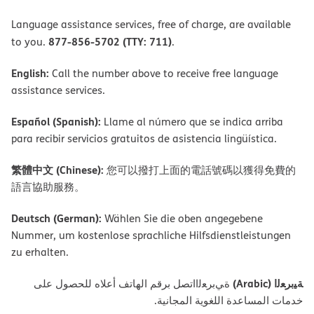
Language assistance services, free of charge, are available
877-856-5702 (TTY: 711)
to you.
.
English:
Call the number above to receive free language
assistance services.
Español (Spanish):
Llame al número que se indica arriba
para recibir servicios gratuitos de asistencia lingüística.
繁體中文 (Chinese):
您可以撥打上面的電話號碼以獲得免費的
語言協助服務。
Deutsch (German):
Wählen Sie die oben angegebene
Nummer, um kostenlose sprachliche Hilfsdienstleistungen
zu erhalten.
ﺔﯿﺑﺮﻌﻟا (Arabic)
ةﻲﺑﺮﻌﻟااﺗﺼﻞ ﺑﺮﻗﻢ اﻟﮭﺎﺗﻒ أﻋﻼه ﻟﻠﺤﺼﻮل ﻋﻠﻰ
ﺧﺪﻣﺎت اﻟﻤﺴﺎﻋﺪة اﻟﻠﻐﻮﯾﺔ اﻟﻤﺠﺎﻧﯿﺔ.