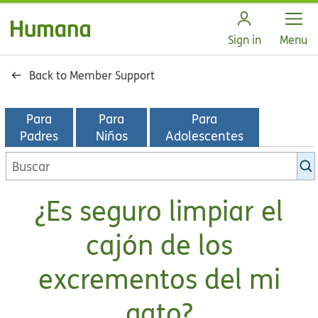
Open
Sign in
Menu
Back to Member Support
Para
Para
Para
Padres
Niños
Adolescentes
Buscar
en
la
¿Es seguro limpiar el
biblioteca
de
cajón de los
KidsHealth
excrementos del mi
gato?