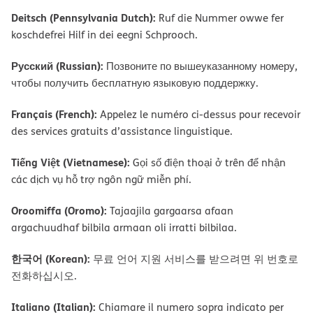
Deitsch (Pennsylvania Dutch):
Ruf die Nummer owwe fer
koschdefrei Hilf in dei eegni Schprooch.
Русский (Russian):
Позвоните по вышеуказанному номеру,
чтобы получить бесплатную языковую поддержку.
Français (French):
Appelez le numéro ci-dessus pour recevoir
des services gratuits d’assistance linguistique.
Tiếng Việt (Vietnamese):
Gọi số điện thoại ở trên để nhận
các dịch vụ hỗ trợ ngôn ngữ miễn phí.
Oroomiffa (Oromo):
Tajaajila gargaarsa afaan
argachuudhaf bilbila armaan oli irratti bilbilaa.
한국어 (Korean):
무료 언어 지원 서비스를 받으려면 위 번호로
전화하십시오.
Italiano (Italian):
Chiamare il numero sopra indicato per