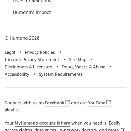
Investor Relations
Humana’s Impact
© Humana
2026
Legal
Privacy Policies
Internet Privacy Statement
Site Map
Disclaimers & Licensure
Fraud, Waste & Abuse
Accessibility
System Requirements
Facebook
YouTube
Connect with us on
and our
playlist.
MyHumana account is here
Your
when you need it. Easily
access claims, drug prices, in-network doctors, and more. If