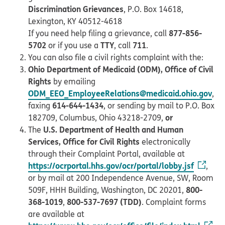
Discrimination Grievances
, P.O. Box 14618,
Lexington, KY 40512-4618
877-856-
If you need help filing a grievance, call
5702
TTY
711
or if you use a
, call
.
You can also file a civil rights complaint with the:
Ohio Department of Medicaid (ODM), Office of Civil
Rights
by emailing
ODM_EEO_EmployeeRelations@medicaid.ohio.gov
,
614-644-1434
faxing
, or sending by mail to P.O. Box
or
182709, Columbus, Ohio 43218-2709,
U.S. Department of Health and Human
The
Services, Office for Civil Rights
electronically
through their Complaint Portal, available at
https://ocrportal.hhs.gov/ocr/portal/lobby.jsf
,
or by mail at 200 Independence Avenue, SW, Room
800-
509F, HHH Building, Washington, DC 20201,
368-1019
800-537-7697 (TDD)
,
. Complaint forms
are available at