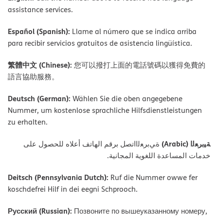
assistance services.
Español (Spanish):
Llame al número que se indica arriba
para recibir servicios gratuitos de asistencia lingüística.
繁體中文 (Chinese):
您可以撥打上面的電話號碼以獲得免費的
語言協助服務。
Deutsch (German):
Wählen Sie die oben angegebene
Nummer, um kostenlose sprachliche Hilfsdienstleistungen
zu erhalten.
ﺔﯿﺑﺮﻌﻟا (Arabic)
ةﻲﺑﺮﻌﻟااﺗﺼﻞ ﺑﺮﻗﻢ اﻟﮭﺎﺗﻒ أﻋﻼه ﻟﻠﺤﺼﻮل ﻋﻠﻰ
ﺧﺪﻣﺎت اﻟﻤﺴﺎﻋﺪة اﻟﻠﻐﻮﯾﺔ اﻟﻤﺠﺎﻧﯿﺔ.
Deitsch (Pennsylvania Dutch):
Ruf die Nummer owwe fer
koschdefrei Hilf in dei eegni Schprooch.
Русский (Russian):
Позвоните по вышеуказанному номеру,