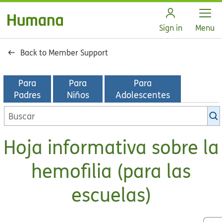
Open
Sign in
Menu
Back to Member Support
Para
Para
Para
Padres
Niños
Adolescentes
Buscar
en
la
Hoja informativa sobre la
biblioteca
de
hemofilia (para las
KidsHealth
escuelas)