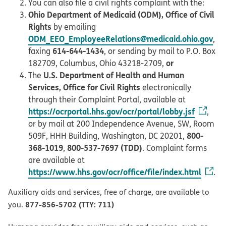
You can also file a civil rights complaint with the:
Ohio Department of Medicaid (ODM), Office of Civil
Rights
by emailing
ODM_EEO_EmployeeRelations@medicaid.ohio.gov
,
614-644-1434
faxing
, or sending by mail to P.O. Box
or
182709, Columbus, Ohio 43218-2709,
U.S. Department of Health and Human
The
Services, Office for Civil Rights
electronically
through their Complaint Portal, available at
https://ocrportal.hhs.gov/ocr/portal/lobby.jsf
,
or by mail at 200 Independence Avenue, SW, Room
800-
509F, HHH Building, Washington, DC 20201,
368-1019
800-537-7697 (TDD)
,
. Complaint forms
are available at
https://www.hhs.gov/ocr/office/file/index.html
.
Auxiliary aids and services, free of charge, are available to
877-856-5702 (TTY: 711)
you.