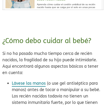
Aprenda cómo cuidar el cordón umbilical de su recién
nacido hasta que se caiga por sí solo en unas pocas
semanas.
Cómo cambiarle el pañal a su bebé
Para cambiar los pañales sin que surjan problemas,
aprenda los conceptos básicos para cambiar pañales
desechables y de tela de forma segura.
¿Cómo debo cuidar al bebé?
Cómo tratar la dermatitis del pañal
Aprenda cómo prevenir y aliviar la irritación causada por
el pañal.
Si no ha pasado mucho tiempo cerca de recién
nacidos, la fragilidad de su hijo puede intimidarle.
Cómo darle un baño de esponja a su
Aquí encontrará algunos aspectos básicos a tener
bebé recién nacido
en cuenta:
Sepa cómo bañar a su bebé con una esponja durante
las primeras semanas de vida.
Lávese las manos
(o use gel antiséptico para
Cómo darle un baño de inmersión a su
manos) antes de tocar o manipular a su bebé.
bebé
Los recién nacidos todavía no tienen un
Sepa cómo bañar a su bebé de forma segura en la
bañera, una vez que se le haya caído el cordón
umbilical y se haya curado de la circuncisión.
sistema inmunitario fuerte, por lo que tienen