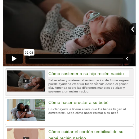
Cómo sostener a su hijo recién nacido
Saber alzar y sostener al recién nacido de forma segura
puede ayudar a crear un fuerte vínculo desde el primer
día. Aprenda sobre las diferentes maneras de alzar y
sostener a un recién nacido.
Cómo hacer eructar a su bebé
Eructar ayuda a liberar el aire que los bebés tragan al
alimentarse. Sepa cómo hacer eructar a su bebé.
Cómo cuidar el cordón umbilical de su
bebé recién nacido