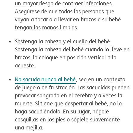
un mayor riesgo de contraer infecciones.
Cómo cuidar a su bebé recién nacido
después de la circuncisión
Asegúrese de que todas las personas que
Sepa cómo es el proceso normal de cicatrización de las
vayan a tocar o a llevar en brazos a su bebé
circuncisiones en los recién nacidos y cómo cuidar a su
bebé.
tengan las manos limpias.
Sostenga la cabeza y el cuello del bebé.
Sostenga la cabeza del bebé cuando lo lleve en
brazos, lo coloque en posición vertical o lo
acueste.
No sacuda nunca al bebé
, sea en un contexto
de juego o de frustración. Las sacudidas pueden
provocar sangrado en el cerebro y a veces la
muerte. Si tiene que despertar al bebé, no lo
haga sacudiéndolo. En su lugar, hágale
cosquillas en los pies o sóplele suavemente
una mejilla.