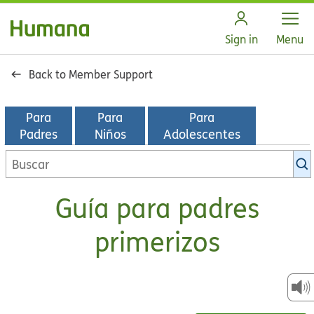
Open
Sign in
Menu
Back to Member Support
Para
Para
Para
Padres
Niños
Adolescentes
Buscar
en
la
Guía para padres
biblioteca
de
primerizos
KidsHealth