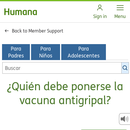
Open
Sign in
Menu
Back to Member Support
Para
Para
Para
Padres
Niños
Adolescentes
Buscar
en
la
¿Quién debe ponerse la
biblioteca
de
vacuna antigripal?
KidsHealth