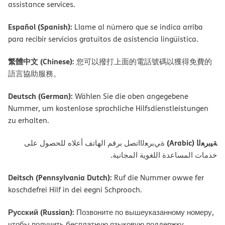
assistance services.
Español (Spanish):
Llame al número que se indica arriba
para recibir servicios gratuitos de asistencia lingüística.
繁體中文 (Chinese):
您可以撥打上面的電話號碼以獲得免費的
語言協助服務。
Deutsch (German):
Wählen Sie die oben angegebene
Nummer, um kostenlose sprachliche Hilfsdienstleistungen
zu erhalten.
ﺔﯿﺑﺮﻌﻟا (Arabic)
ةﻲﺑﺮﻌﻟااﺗﺼﻞ ﺑﺮﻗﻢ اﻟﮭﺎﺗﻒ أﻋﻼه ﻟﻠﺤﺼﻮل ﻋﻠﻰ
ﺧﺪﻣﺎت اﻟﻤﺴﺎﻋﺪة اﻟﻠﻐﻮﯾﺔ اﻟﻤﺠﺎﻧﯿﺔ.
Deitsch (Pennsylvania Dutch):
Ruf die Nummer owwe fer
koschdefrei Hilf in dei eegni Schprooch.
Русский (Russian):
Позвоните по вышеуказанному номеру,
чтобы получить бесплатную языковую поддержку.