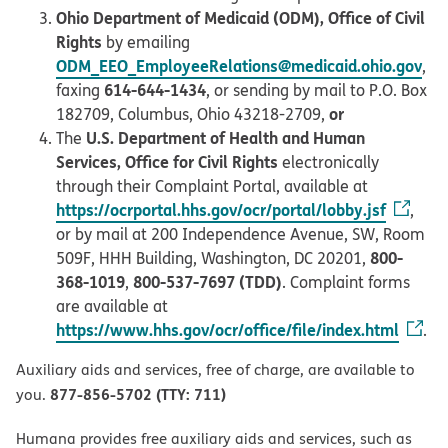
Ohio Department of Medicaid (ODM), Office of Civil
Rights
by emailing
ODM_EEO_EmployeeRelations@medicaid.ohio.gov
,
614-644-1434
faxing
, or sending by mail to P.O. Box
or
182709, Columbus, Ohio 43218-2709,
U.S. Department of Health and Human
The
Services, Office for Civil Rights
electronically
through their Complaint Portal, available at
https://ocrportal.hhs.gov/ocr/portal/lobby.jsf
,
or by mail at 200 Independence Avenue, SW, Room
800-
509F, HHH Building, Washington, DC 20201,
368-1019
800-537-7697 (TDD)
,
. Complaint forms
are available at
https://www.hhs.gov/ocr/office/file/index.html
.
Auxiliary aids and services, free of charge, are available to
877-856-5702 (TTY: 711)
you.
Humana provides free auxiliary aids and services, such as