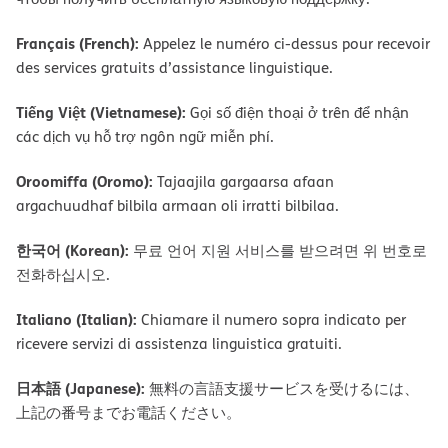
Français (French):
Appelez le numéro ci-dessus pour recevoir
des services gratuits d’assistance linguistique.
Tiếng Việt (Vietnamese):
Gọi số điện thoại ở trên để nhận
các dịch vụ hỗ trợ ngôn ngữ miễn phí.
Oroomiffa (Oromo):
Tajaajila gargaarsa afaan
argachuudhaf bilbila armaan oli irratti bilbilaa.
한국어 (Korean):
무료 언어 지원 서비스를 받으려면 위 번호로
전화하십시오.
Italiano (Italian):
Chiamare il numero sopra indicato per
ricevere servizi di assistenza linguistica gratuiti.
日本語 (Japanese):
無料の言語支援サービスを受けるには、
上記の番号までお電話ください。