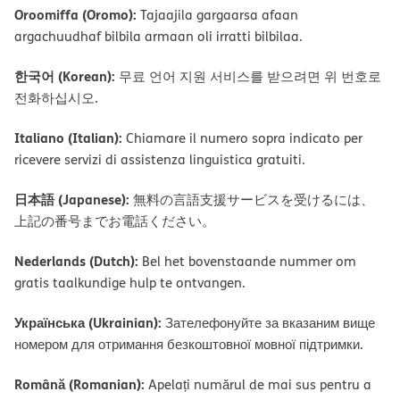
Oroomiffa (Oromo):
Tajaajila gargaarsa afaan
argachuudhaf bilbila armaan oli irratti bilbilaa.
한국어 (Korean):
무료 언어 지원 서비스를 받으려면 위 번호로
전화하십시오.
Italiano (Italian):
Chiamare il numero sopra indicato per
ricevere servizi di assistenza linguistica gratuiti.
日本語 (Japanese):
無料の言語支援サービスを受けるには、
上記の番号までお電話ください。
Nederlands (Dutch):
Bel het bovenstaande nummer om
gratis taalkundige hulp te ontvangen.
Українська (Ukrainian):
Зателефонуйте за вказаним вище
номером для отримання безкоштовної мовної підтримки.
Română (Romanian):
Apelați numărul de mai sus pentru a