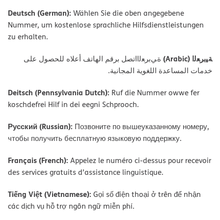
Deutsch (German):
Wählen Sie die oben angegebene
Nummer, um kostenlose sprachliche Hilfsdienstleistungen
zu erhalten.
ﺔﯿﺑﺮﻌﻟا (Arabic)
ةﻲﺑﺮﻌﻟااﺗﺼﻞ ﺑﺮﻗﻢ اﻟﮭﺎﺗﻒ أﻋﻼه ﻟﻠﺤﺼﻮل ﻋﻠﻰ
ﺧﺪﻣﺎت اﻟﻤﺴﺎﻋﺪة اﻟﻠﻐﻮﯾﺔ اﻟﻤﺠﺎﻧﯿﺔ.
Deitsch (Pennsylvania Dutch):
Ruf die Nummer owwe fer
koschdefrei Hilf in dei eegni Schprooch.
Русский (Russian):
Позвоните по вышеуказанному номеру,
чтобы получить бесплатную языковую поддержку.
Français (French):
Appelez le numéro ci-dessus pour recevoir
des services gratuits d’assistance linguistique.
Tiếng Việt (Vietnamese):
Gọi số điện thoại ở trên để nhận
các dịch vụ hỗ trợ ngôn ngữ miễn phí.