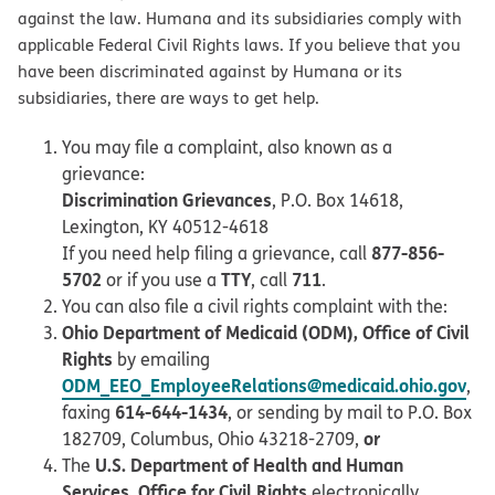
against the law. Humana and its subsidiaries comply with
applicable Federal Civil Rights laws. If you believe that you
have been discriminated against by Humana or its
subsidiaries, there are ways to get help.
You may file a complaint, also known as a
grievance:
Discrimination Grievances
, P.O. Box 14618,
Lexington, KY 40512-4618
877-856-
If you need help filing a grievance, call
5702
TTY
711
or if you use a
, call
.
You can also file a civil rights complaint with the:
Ohio Department of Medicaid (ODM), Office of Civil
Rights
by emailing
ODM_EEO_EmployeeRelations@medicaid.ohio.gov
,
614-644-1434
faxing
, or sending by mail to P.O. Box
or
182709, Columbus, Ohio 43218-2709,
U.S. Department of Health and Human
The
Services, Office for Civil Rights
electronically