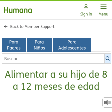
Open
Sign in
Menu
Back to Member Support
Para
Para
Para
Padres
Niños
Adolescentes
Buscar
en
la
Alimentar a su hijo de 8
biblioteca
de
a 12 meses de edad
KidsHealth