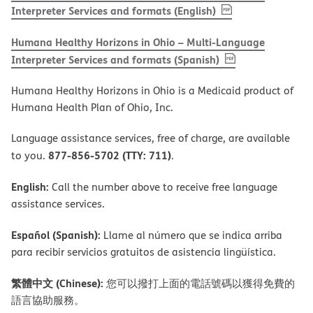
, PDF
(opens in new w
Interpreter Services and formats (English)
Humana Healthy Horizons in Ohio – Multi-Language
, PDF
(opens in new 
Interpreter Services and formats (Spanish)
Humana Healthy Horizons in Ohio is a Medicaid product of
Humana Health Plan of Ohio, Inc.
Language assistance services, free of charge, are available
877-856-5702 (TTY: 711)
to you.
.
English:
Call the number above to receive free language
assistance services.
Español (Spanish):
Llame al número que se indica arriba
para recibir servicios gratuitos de asistencia lingüística.
繁體中文 (Chinese):
您可以撥打上面的電話號碼以獲得免費的
語言協助服務。