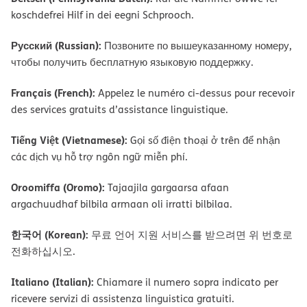
koschdefrei Hilf in dei eegni Schprooch.
Русский (Russian):
Позвоните по вышеуказанному номеру,
чтобы получить бесплатную языковую поддержку.
Français (French):
Appelez le numéro ci-dessus pour recevoir
des services gratuits d’assistance linguistique.
Tiếng Việt (Vietnamese):
Gọi số điện thoại ở trên để nhận
các dịch vụ hỗ trợ ngôn ngữ miễn phí.
Oroomiffa (Oromo):
Tajaajila gargaarsa afaan
argachuudhaf bilbila armaan oli irratti bilbilaa.
한국어 (Korean):
무료 언어 지원 서비스를 받으려면 위 번호로
전화하십시오.
Italiano (Italian):
Chiamare il numero sopra indicato per
ricevere servizi di assistenza linguistica gratuiti.