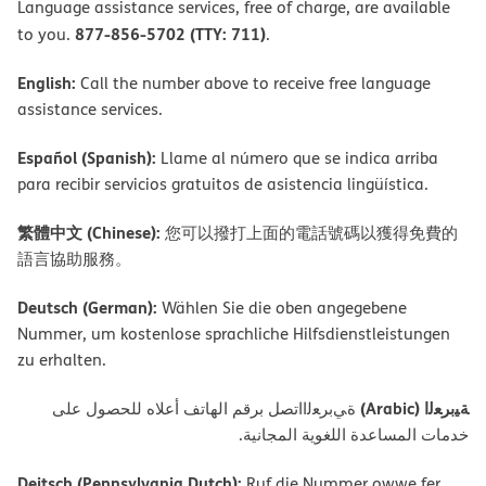
Language assistance services, free of charge, are available
877-856-5702 (TTY: 711)
to you.
.
English:
Call the number above to receive free language
assistance services.
Español (Spanish):
Llame al número que se indica arriba
para recibir servicios gratuitos de asistencia lingüística.
繁體中文 (Chinese):
您可以撥打上面的電話號碼以獲得免費的
語言協助服務。
Deutsch (German):
Wählen Sie die oben angegebene
Nummer, um kostenlose sprachliche Hilfsdienstleistungen
zu erhalten.
ﺔﯿﺑﺮﻌﻟا (Arabic)
ةﻲﺑﺮﻌﻟااﺗﺼﻞ ﺑﺮﻗﻢ اﻟﮭﺎﺗﻒ أﻋﻼه ﻟﻠﺤﺼﻮل ﻋﻠﻰ
ﺧﺪﻣﺎت اﻟﻤﺴﺎﻋﺪة اﻟﻠﻐﻮﯾﺔ اﻟﻤﺠﺎﻧﯿﺔ.
Deitsch (Pennsylvania Dutch):
Ruf die Nummer owwe fer