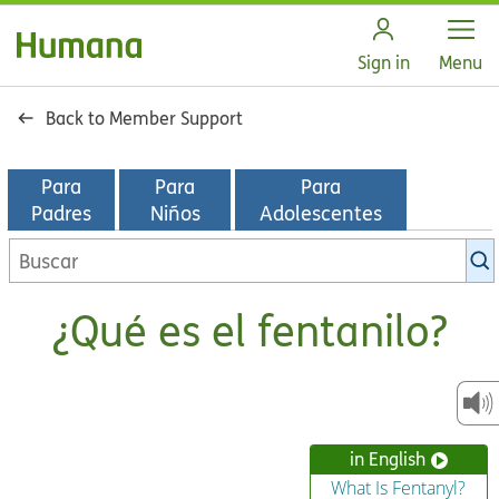
Open
Sign in
Menu
Back to Member Support
Para
Para
Para
Padres
Niños
Adolescentes
Buscar
en
la
¿Qué es el fentanilo?
biblioteca
de
KidsHealth
in English
What Is Fentanyl?