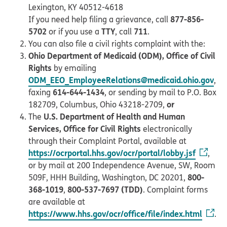
Lexington, KY 40512-4618
877-856-
If you need help filing a grievance, call
5702
TTY
711
or if you use a
, call
.
You can also file a civil rights complaint with the:
Ohio Department of Medicaid (ODM), Office of Civil
Rights
by emailing
ODM_EEO_EmployeeRelations@medicaid.ohio.gov
,
614-644-1434
faxing
, or sending by mail to P.O. Box
or
182709, Columbus, Ohio 43218-2709,
U.S. Department of Health and Human
The
Services, Office for Civil Rights
electronically
through their Complaint Portal, available at
https://ocrportal.hhs.gov/ocr/portal/lobby.jsf
,
or by mail at 200 Independence Avenue, SW, Room
800-
509F, HHH Building, Washington, DC 20201,
368-1019
800-537-7697 (TDD)
,
. Complaint forms
are available at
https://www.hhs.gov/ocr/office/file/index.html
.