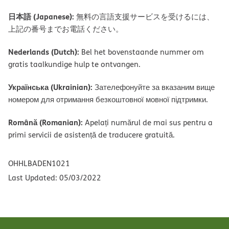
日本語 (Japanese):
無料の言語支援サービスを受けるには、
上記の番号までお電話ください。
Nederlands (Dutch):
Bel het bovenstaande nummer om
gratis taalkundige hulp te ontvangen.
Українська (Ukrainian):
Зателефонуйте за вказаним вище
номером для отримання безкоштовної мовної підтримки.
Română (Romanian):
Apelați numărul de mai sus pentru a
primi servicii de asistență de traducere gratuită.
OHHLBADEN1021
Last Updated: 05/03/2022