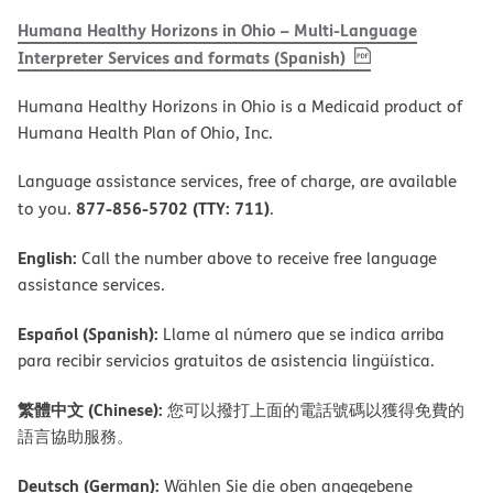
Humana Healthy Horizons in Ohio – Multi-Language
, PDF
(opens in new 
Interpreter Services and formats (Spanish)
Humana Healthy Horizons in Ohio is a Medicaid product of
Humana Health Plan of Ohio, Inc.
Language assistance services, free of charge, are available
877-856-5702 (TTY: 711)
to you.
.
English:
Call the number above to receive free language
assistance services.
Español (Spanish):
Llame al número que se indica arriba
para recibir servicios gratuitos de asistencia lingüística.
繁體中文 (Chinese):
您可以撥打上面的電話號碼以獲得免費的
語言協助服務。
Deutsch (German):
Wählen Sie die oben angegebene