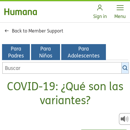
Open
Sign in
Menu
Back to Member Support
Para
Para
Para
Padres
Niños
Adolescentes
Buscar
en
la
COVID-19: ¿Qué son las
biblioteca
de
variantes?
KidsHealth