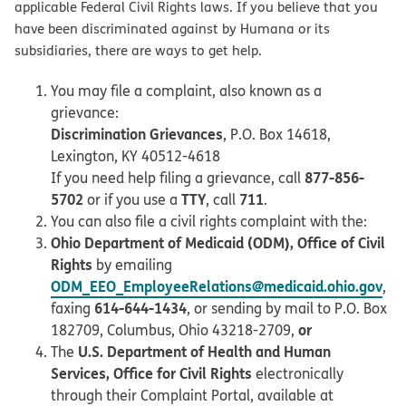
applicable Federal Civil Rights laws. If you believe that you
have been discriminated against by Humana or its
subsidiaries, there are ways to get help.
You may file a complaint, also known as a
grievance:
Discrimination Grievances
, P.O. Box 14618,
Lexington, KY 40512-4618
877-856-
If you need help filing a grievance, call
5702
TTY
711
or if you use a
, call
.
You can also file a civil rights complaint with the:
Ohio Department of Medicaid (ODM), Office of Civil
Rights
by emailing
ODM_EEO_EmployeeRelations@medicaid.ohio.gov
,
614-644-1434
faxing
, or sending by mail to P.O. Box
or
182709, Columbus, Ohio 43218-2709,
U.S. Department of Health and Human
The
Services, Office for Civil Rights
electronically
through their Complaint Portal, available at