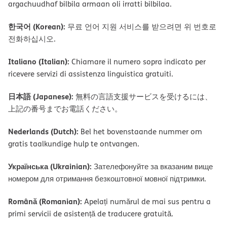
argachuudhaf bilbila armaan oli irratti bilbilaa.
한국어 (Korean):
무료 언어 지원 서비스를 받으려면 위 번호로
전화하십시오.
Italiano (Italian):
Chiamare il numero sopra indicato per
ricevere servizi di assistenza linguistica gratuiti.
日本語 (Japanese):
無料の言語支援サービスを受けるには、
上記の番号までお電話ください。
Nederlands (Dutch):
Bel het bovenstaande nummer om
gratis taalkundige hulp te ontvangen.
Українська (Ukrainian):
Зателефонуйте за вказаним вище
номером для отримання безкоштовної мовної підтримки.
Română (Romanian):
Apelați numărul de mai sus pentru a
primi servicii de asistență de traducere gratuită.