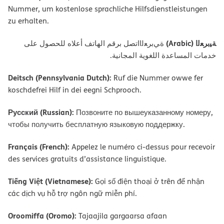
Nummer, um kostenlose sprachliche Hilfsdienstleistungen
zu erhalten.
ﺔﯿﺑﺮﻌﻟا (Arabic)
ةﻲﺑﺮﻌﻟااﺗﺼﻞ ﺑﺮﻗﻢ اﻟﮭﺎﺗﻒ أﻋﻼه ﻟﻠﺤﺼﻮل ﻋﻠﻰ
ﺧﺪﻣﺎت اﻟﻤﺴﺎﻋﺪة اﻟﻠﻐﻮﯾﺔ اﻟﻤﺠﺎﻧﯿﺔ.
Deitsch (Pennsylvania Dutch):
Ruf die Nummer owwe fer
koschdefrei Hilf in dei eegni Schprooch.
Русский (Russian):
Позвоните по вышеуказанному номеру,
чтобы получить бесплатную языковую поддержку.
Français (French):
Appelez le numéro ci-dessus pour recevoir
des services gratuits d’assistance linguistique.
Tiếng Việt (Vietnamese):
Gọi số điện thoại ở trên để nhận
các dịch vụ hỗ trợ ngôn ngữ miễn phí.
Oroomiffa (Oromo):
Tajaajila gargaarsa afaan