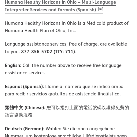
Humana Healthy Horizons in Ohio – Multi-Language
, PDF
(opens in new 
Interpreter Services and formats (Spanish)
Humana Healthy Horizons in Ohio is a Medicaid product of
Humana Health Plan of Ohio, Inc.
Language assistance services, free of charge, are available
877-856-5702 (TTY: 711)
to you.
.
English:
Call the number above to receive free language
assistance services.
Español (Spanish):
Llame al número que se indica arriba
para recibir servicios gratuitos de asistencia lingüística.
繁體中文 (Chinese):
您可以撥打上面的電話號碼以獲得免費的
語言協助服務。
Deutsch (German):
Wählen Sie die oben angegebene
Nummer, um kostenlose sprachliche Hilfsdienstleistungen