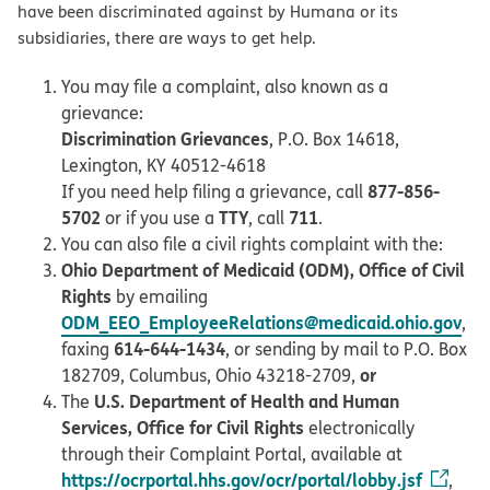
have been discriminated against by Humana or its
subsidiaries, there are ways to get help.
You may file a complaint, also known as a
grievance:
Discrimination Grievances
, P.O. Box 14618,
Lexington, KY 40512-4618
877-856-
If you need help filing a grievance, call
5702
TTY
711
or if you use a
, call
.
You can also file a civil rights complaint with the:
Ohio Department of Medicaid (ODM), Office of Civil
Rights
by emailing
ODM_EEO_EmployeeRelations@medicaid.ohio.gov
,
614-644-1434
faxing
, or sending by mail to P.O. Box
or
182709, Columbus, Ohio 43218-2709,
U.S. Department of Health and Human
The
Services, Office for Civil Rights
electronically
through their Complaint Portal, available at
https://ocrportal.hhs.gov/ocr/portal/lobby.jsf
,