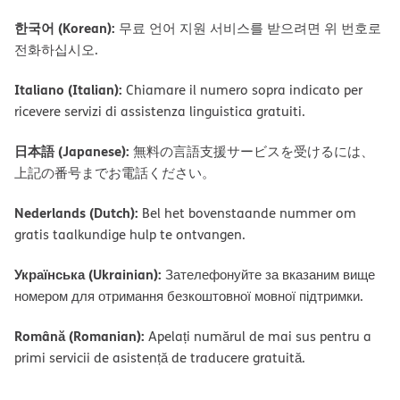
한국어 (Korean):
무료 언어 지원 서비스를 받으려면 위 번호로
전화하십시오.
Italiano (Italian):
Chiamare il numero sopra indicato per
ricevere servizi di assistenza linguistica gratuiti.
日本語 (Japanese):
無料の言語支援サービスを受けるには、
上記の番号までお電話ください。
Nederlands (Dutch):
Bel het bovenstaande nummer om
gratis taalkundige hulp te ontvangen.
Українська (Ukrainian):
Зателефонуйте за вказаним вище
номером для отримання безкоштовної мовної підтримки.
Română (Romanian):
Apelați numărul de mai sus pentru a
primi servicii de asistență de traducere gratuită.