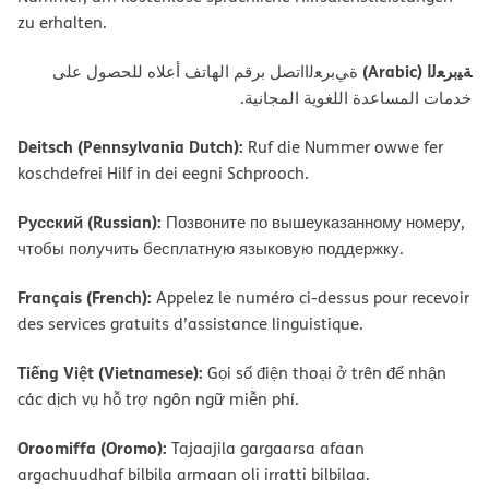
zu erhalten.
ﺔﯿﺑﺮﻌﻟا (Arabic)
ةﻲﺑﺮﻌﻟااﺗﺼﻞ ﺑﺮﻗﻢ اﻟﮭﺎﺗﻒ أﻋﻼه ﻟﻠﺤﺼﻮل ﻋﻠﻰ
ﺧﺪﻣﺎت اﻟﻤﺴﺎﻋﺪة اﻟﻠﻐﻮﯾﺔ اﻟﻤﺠﺎﻧﯿﺔ.
Deitsch (Pennsylvania Dutch):
Ruf die Nummer owwe fer
koschdefrei Hilf in dei eegni Schprooch.
Русский (Russian):
Позвоните по вышеуказанному номеру,
чтобы получить бесплатную языковую поддержку.
Français (French):
Appelez le numéro ci-dessus pour recevoir
des services gratuits d’assistance linguistique.
Tiếng Việt (Vietnamese):
Gọi số điện thoại ở trên để nhận
các dịch vụ hỗ trợ ngôn ngữ miễn phí.
Oroomiffa (Oromo):
Tajaajila gargaarsa afaan
argachuudhaf bilbila armaan oli irratti bilbilaa.