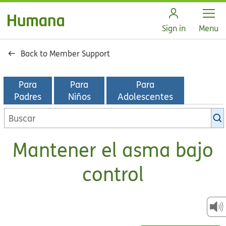
Open
Sign in
Menu
Back to Member Support
Para
Para
Para
Padres
Niños
Adolescentes
Buscar
en
la
Mantener el asma bajo
biblioteca
de
control
KidsHealth