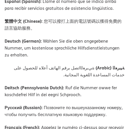
Español (Spanish):
Llame al número que se indica arriba
para recibir servicios gratuitos de asistencia lingüística.
繁體中文 (Chinese):
您可以撥打上面的電話號碼以獲得免費的
語言協助服務。
Deutsch (German):
Wählen Sie die oben angegebene
Nummer, um kostenlose sprachliche Hilfsdienstleistungen
zu erhalten.
ﺔﯿﺑﺮﻌﻟا (Arabic)
ةﻲﺑﺮﻌﻟااﺗﺼﻞ ﺑﺮﻗﻢ اﻟﮭﺎﺗﻒ أﻋﻼه ﻟﻠﺤﺼﻮل ﻋﻠﻰ
ﺧﺪﻣﺎت اﻟﻤﺴﺎﻋﺪة اﻟﻠﻐﻮﯾﺔ اﻟﻤﺠﺎﻧﯿﺔ.
Deitsch (Pennsylvania Dutch):
Ruf die Nummer owwe fer
koschdefrei Hilf in dei eegni Schprooch.
Русский (Russian):
Позвоните по вышеуказанному номеру,
чтобы получить бесплатную языковую поддержку.
Français (French):
Appelez le numéro ci-dessus pour recevoir