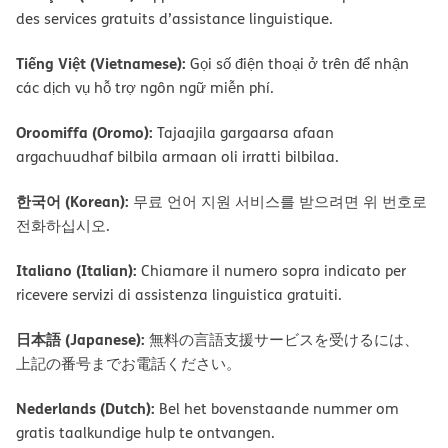
des services gratuits d’assistance linguistique.
Tiếng Việt (Vietnamese):
Gọi số điện thoại ở trên để nhận
các dịch vụ hỗ trợ ngôn ngữ miễn phí.
Oroomiffa (Oromo):
Tajaajila gargaarsa afaan
argachuudhaf bilbila armaan oli irratti bilbilaa.
한국어 (Korean):
무료 언어 지원 서비스를 받으려면 위 번호로
전화하십시오.
Italiano (Italian):
Chiamare il numero sopra indicato per
ricevere servizi di assistenza linguistica gratuiti.
日本語 (Japanese):
無料の言語支援サービスを受けるには、
上記の番号までお電話ください。
Nederlands (Dutch):
Bel het bovenstaande nummer om
gratis taalkundige hulp te ontvangen.