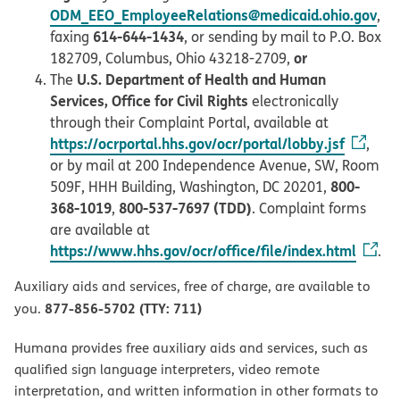
ODM_EEO_EmployeeRelations@medicaid.ohio.gov
,
614-644-1434
faxing
, or sending by mail to P.O. Box
or
182709, Columbus, Ohio 43218-2709,
U.S. Department of Health and Human
The
Services, Office for Civil Rights
electronically
through their Complaint Portal, available at
https://ocrportal.hhs.gov/ocr/portal/lobby.jsf
,
or by mail at 200 Independence Avenue, SW, Room
800-
509F, HHH Building, Washington, DC 20201,
368-1019
800-537-7697 (TDD)
,
. Complaint forms
are available at
https://www.hhs.gov/ocr/office/file/index.html
.
Auxiliary aids and services, free of charge, are available to
877-856-5702 (TTY: 711)
you.
Humana provides free auxiliary aids and services, such as
qualified sign language interpreters, video remote
interpretation, and written information in other formats to