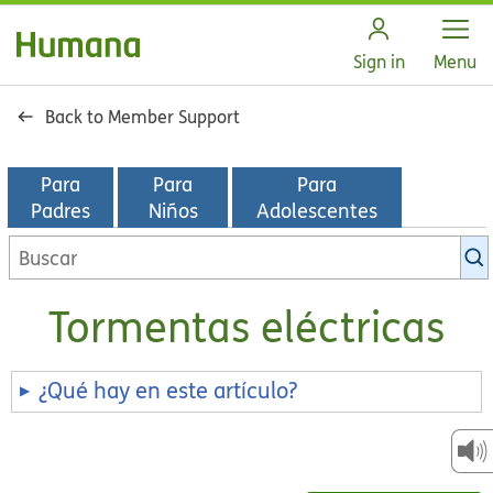
Open
Sign in
Menu
Back to Member Support
Para
Para
Para
Padres
Niños
Adolescentes
Buscar
en
la
Tormentas eléctricas
biblioteca
de
KidsHealth
¿Qué hay en este artículo?