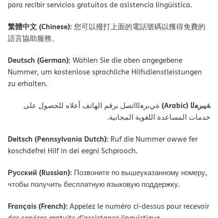
para recibir servicios gratuitos de asistencia lingüística.
繁體中文 (Chinese):
您可以撥打上面的電話號碼以獲得免費的
語言協助服務。
Deutsch (German):
Wählen Sie die oben angegebene
Nummer, um kostenlose sprachliche Hilfsdienstleistungen
zu erhalten.
ﺔﯿﺑﺮﻌﻟا (Arabic)
ةﻲﺑﺮﻌﻟااﺗﺼﻞ ﺑﺮﻗﻢ اﻟﮭﺎﺗﻒ أﻋﻼه ﻟﻠﺤﺼﻮل ﻋﻠﻰ
ﺧﺪﻣﺎت اﻟﻤﺴﺎﻋﺪة اﻟﻠﻐﻮﯾﺔ اﻟﻤﺠﺎﻧﯿﺔ.
Deitsch (Pennsylvania Dutch):
Ruf die Nummer owwe fer
koschdefrei Hilf in dei eegni Schprooch.
Русский (Russian):
Позвоните по вышеуказанному номеру,
чтобы получить бесплатную языковую поддержку.
Français (French):
Appelez le numéro ci-dessus pour recevoir
des services gratuits d’assistance linguistique.