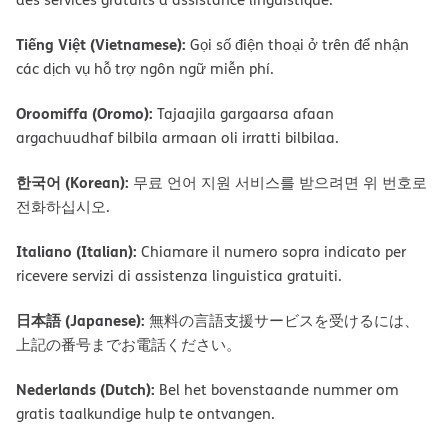
Tiếng Việt (Vietnamese):
Gọi số điện thoại ở trên để nhận
các dịch vụ hỗ trợ ngôn ngữ miễn phí.
Oroomiffa (Oromo):
Tajaajila gargaarsa afaan
argachuudhaf bilbila armaan oli irratti bilbilaa.
한국어 (Korean):
무료 언어 지원 서비스를 받으려면 위 번호로
전화하십시오.
Italiano (Italian):
Chiamare il numero sopra indicato per
ricevere servizi di assistenza linguistica gratuiti.
日本語 (Japanese):
無料の言語支援サービスを受けるには、
上記の番号までお電話ください。
Nederlands (Dutch):
Bel het bovenstaande nummer om
gratis taalkundige hulp te ontvangen.