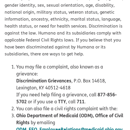
gender identity, sex, sexual orientation, age, disability,
national origin, military status, veteran status, genetic
information, ancestry, ethnicity, marital status, language,
health status, or need for health services. Discrimination is
against the law. Humana and its subsidiaries comply with
applicable Federal Civil Rights laws. If you believe that you
have been discriminated against by Humana or its
subsidiaries, there are ways to get help.
You may file a complaint, also known as a
grievance:
Discrimination Grievances
, P.O. Box 14618,
Lexington, KY 40512-4618
877-856-
If you need help filing a grievance, call
5702
TTY
711
or if you use a
, call
.
You can also file a civil rights complaint with the:
Ohio Department of Medicaid (ODM), Office of Civil
Rights
by emailing
ODM_EEO_EmployeeRelations@medicaid.ohio.gov
,