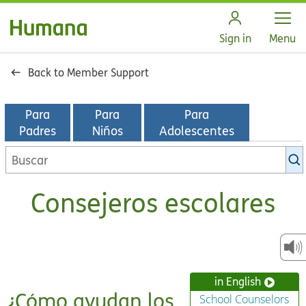
Open
Sign in
Menu
Back to Member Support
Para
Para
Para
Padres
Niños
Adolescentes
Buscar
en
la
Consejeros escolares
biblioteca
de
KidsHealth
in English
¿Cómo ayudan los
School Counselors