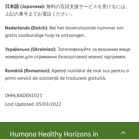
日本語 (Japanese):
無料の言語支援サービスを受けるには、
上記の番号までお電話ください。
Nederlands (Dutch):
Bel het bovenstaande nummer om
gratis taalkundige hulp te ontvangen.
Українська (Ukrainian):
Зателефонуйте за вказаним вище
номером для отримання безкоштовної мовної підтримки.
Română (Romanian):
Apelați numărul de mai sus pentru a
primi servicii de asistență de traducere gratuită.
OHHLBADEN1021
Last Updated: 05/03/2022
Humana Healthy Horizons in