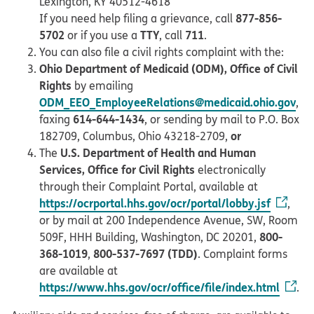
Lexington, KY 40512-4618
877-856-
If you need help filing a grievance, call
5702
TTY
711
or if you use a
, call
.
You can also file a civil rights complaint with the:
Ohio Department of Medicaid (ODM), Office of Civil
Rights
by emailing
ODM_EEO_EmployeeRelations@medicaid.ohio.gov
,
614-644-1434
faxing
, or sending by mail to P.O. Box
or
182709, Columbus, Ohio 43218-2709,
U.S. Department of Health and Human
The
Services, Office for Civil Rights
electronically
through their Complaint Portal, available at
https://ocrportal.hhs.gov/ocr/portal/lobby.jsf
,
or by mail at 200 Independence Avenue, SW, Room
800-
509F, HHH Building, Washington, DC 20201,
368-1019
800-537-7697 (TDD)
,
. Complaint forms
are available at
https://www.hhs.gov/ocr/office/file/index.html
.