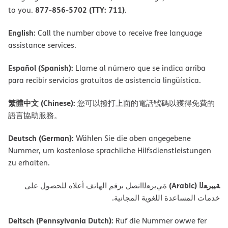
877-856-5702 (TTY: 711)
to you.
.
English:
Call the number above to receive free language
assistance services.
Español (Spanish):
Llame al número que se indica arriba
para recibir servicios gratuitos de asistencia lingüística.
繁體中文 (Chinese):
您可以撥打上面的電話號碼以獲得免費的
語言協助服務。
Deutsch (German):
Wählen Sie die oben angegebene
Nummer, um kostenlose sprachliche Hilfsdienstleistungen
zu erhalten.
ﺔﯿﺑﺮﻌﻟا (Arabic)
ةﻲﺑﺮﻌﻟااﺗﺼﻞ ﺑﺮﻗﻢ اﻟﮭﺎﺗﻒ أﻋﻼه ﻟﻠﺤﺼﻮل ﻋﻠﻰ
ﺧﺪﻣﺎت اﻟﻤﺴﺎﻋﺪة اﻟﻠﻐﻮﯾﺔ اﻟﻤﺠﺎﻧﯿﺔ.
Deitsch (Pennsylvania Dutch):
Ruf die Nummer owwe fer