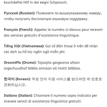
koschdefrei Hilf in dei eegni Schprooch.
Русский (Russian):
Позвоните по вышеуказанному номеру,
чтобы получить бесплатную языковую поддержку.
Français (French):
Appelez le numéro ci-dessus pour recevoir
des services gratuits d’assistance linguistique.
Tiếng Việt (Vietnamese):
Gọi số điện thoại ở trên để nhận
các dịch vụ hỗ trợ ngôn ngữ miễn phí.
Oroomiffa (Oromo):
Tajaajila gargaarsa afaan
argachuudhaf bilbila armaan oli irratti bilbilaa.
한국어 (Korean):
무료 언어 지원 서비스를 받으려면 위 번호로
전화하십시오.
Italiano (Italian):
Chiamare il numero sopra indicato per
ricevere servizi di assistenza linguistica gratuiti.