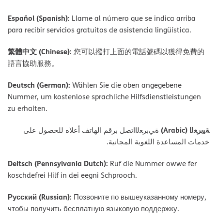
Español (Spanish):
Llame al número que se indica arriba
para recibir servicios gratuitos de asistencia lingüística.
繁體中文 (Chinese):
您可以撥打上面的電話號碼以獲得免費的
語言協助服務。
Deutsch (German):
Wählen Sie die oben angegebene
Nummer, um kostenlose sprachliche Hilfsdienstleistungen
zu erhalten.
ﺔﯿﺑﺮﻌﻟا (Arabic)
ةﻲﺑﺮﻌﻟااﺗﺼﻞ ﺑﺮﻗﻢ اﻟﮭﺎﺗﻒ أﻋﻼه ﻟﻠﺤﺼﻮل ﻋﻠﻰ
ﺧﺪﻣﺎت اﻟﻤﺴﺎﻋﺪة اﻟﻠﻐﻮﯾﺔ اﻟﻤﺠﺎﻧﯿﺔ.
Deitsch (Pennsylvania Dutch):
Ruf die Nummer owwe fer
koschdefrei Hilf in dei eegni Schprooch.
Русский (Russian):
Позвоните по вышеуказанному номеру,
чтобы получить бесплатную языковую поддержку.