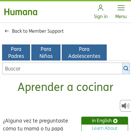
Open
Sign in
Menu
Back to Member Support
Para
Para
Para
Padres
Niños
Adolescentes
Buscar
en
la
Aprender a cocinar
biblioteca
de
KidsHealth
¿Alguna vez te preguntaste
in English
cómo tu mamá o tu papá
Learn About