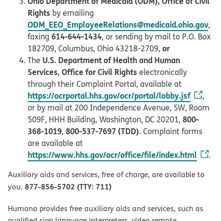
Ohio Department of Medicaid (ODM), Office of Civil
Rights
by emailing
ODM_EEO_EmployeeRelations@medicaid.ohio.gov
,
614-644-1434
faxing
, or sending by mail to P.O. Box
or
182709, Columbus, Ohio 43218-2709,
U.S. Department of Health and Human
The
Services, Office for Civil Rights
electronically
through their Complaint Portal, available at
https://ocrportal.hhs.gov/ocr/portal/lobby.jsf
,
or by mail at 200 Independence Avenue, SW, Room
800-
509F, HHH Building, Washington, DC 20201,
368-1019
800-537-7697 (TDD)
,
. Complaint forms
are available at
https://www.hhs.gov/ocr/office/file/index.html
.
Auxiliary aids and services, free of charge, are available to
877-856-5702 (TTY: 711)
you.
Humana provides free auxiliary aids and services, such as
qualified sign language interpreters, video remote