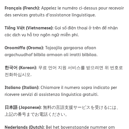
Français (French):
Appelez le numéro ci-dessus pour recevoir
des services gratuits d’assistance linguistique.
Tiếng Việt (Vietnamese):
Gọi số điện thoại ở trên để nhận
các dịch vụ hỗ trợ ngôn ngữ miễn phí.
Oroomiffa (Oromo):
Tajaajila gargaarsa afaan
argachuudhaf bilbila armaan oli irratti bilbilaa.
한국어 (Korean):
무료 언어 지원 서비스를 받으려면 위 번호로
전화하십시오.
Italiano (Italian):
Chiamare il numero sopra indicato per
ricevere servizi di assistenza linguistica gratuiti.
日本語 (Japanese):
無料の言語支援サービスを受けるには、
上記の番号までお電話ください。
Nederlands (Dutch):
Bel het bovenstaande nummer om