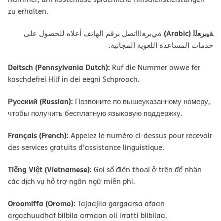
zu erhalten.
ﺔﯿﺑﺮﻌﻟا (Arabic)
ةﻲﺑﺮﻌﻟااﺗﺼﻞ ﺑﺮﻗﻢ اﻟﮭﺎﺗﻒ أﻋﻼه ﻟﻠﺤﺼﻮل ﻋﻠﻰ
ﺧﺪﻣﺎت اﻟﻤﺴﺎﻋﺪة اﻟﻠﻐﻮﯾﺔ اﻟﻤﺠﺎﻧﯿﺔ.
Deitsch (Pennsylvania Dutch):
Ruf die Nummer owwe fer
koschdefrei Hilf in dei eegni Schprooch.
Русский (Russian):
Позвоните по вышеуказанному номеру,
чтобы получить бесплатную языковую поддержку.
Français (French):
Appelez le numéro ci-dessus pour recevoir
des services gratuits d’assistance linguistique.
Tiếng Việt (Vietnamese):
Gọi số điện thoại ở trên để nhận
các dịch vụ hỗ trợ ngôn ngữ miễn phí.
Oroomiffa (Oromo):
Tajaajila gargaarsa afaan
argachuudhaf bilbila armaan oli irratti bilbilaa.