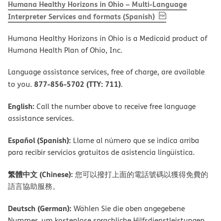
Humana Healthy Horizons in Ohio – Multi-Language
, PDF
(opens in new 
Interpreter Services and formats (Spanish)
Humana Healthy Horizons in Ohio is a Medicaid product of
Humana Health Plan of Ohio, Inc.
Language assistance services, free of charge, are available
877-856-5702 (TTY: 711)
to you.
.
English:
Call the number above to receive free language
assistance services.
Español (Spanish):
Llame al número que se indica arriba
para recibir servicios gratuitos de asistencia lingüística.
繁體中文 (Chinese):
您可以撥打上面的電話號碼以獲得免費的
語言協助服務。
Deutsch (German):
Wählen Sie die oben angegebene
Nummer, um kostenlose sprachliche Hilfsdienstleistungen