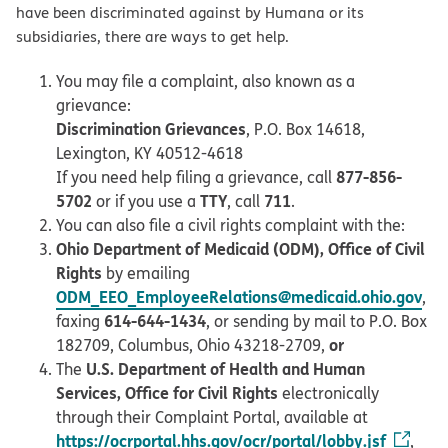
have been discriminated against by Humana or its
subsidiaries, there are ways to get help.
You may file a complaint, also known as a
grievance:
Discrimination Grievances
, P.O. Box 14618,
Lexington, KY 40512-4618
877-856-
If you need help filing a grievance, call
5702
TTY
711
or if you use a
, call
.
You can also file a civil rights complaint with the:
Ohio Department of Medicaid (ODM), Office of Civil
Rights
by emailing
ODM_EEO_EmployeeRelations@medicaid.ohio.gov
,
614-644-1434
faxing
, or sending by mail to P.O. Box
or
182709, Columbus, Ohio 43218-2709,
U.S. Department of Health and Human
The
Services, Office for Civil Rights
electronically
through their Complaint Portal, available at
https://ocrportal.hhs.gov/ocr/portal/lobby.jsf
,