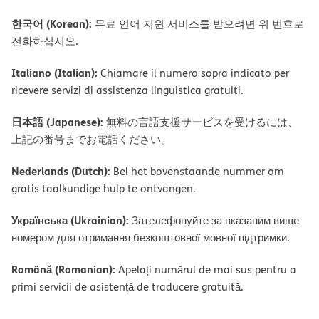
한국어 (Korean):
무료 언어 지원 서비스를 받으려면 위 번호로
전화하십시오.
Italiano (Italian):
Chiamare il numero sopra indicato per
ricevere servizi di assistenza linguistica gratuiti.
日本語 (Japanese):
無料の言語支援サービスを受けるには、
上記の番号までお電話ください。
Nederlands (Dutch):
Bel het bovenstaande nummer om
gratis taalkundige hulp te ontvangen.
Українська (Ukrainian):
Зателефонуйте за вказаним вище
номером для отримання безкоштовної мовної підтримки.
Română (Romanian):
Apelați numărul de mai sus pentru a
primi servicii de asistență de traducere gratuită.