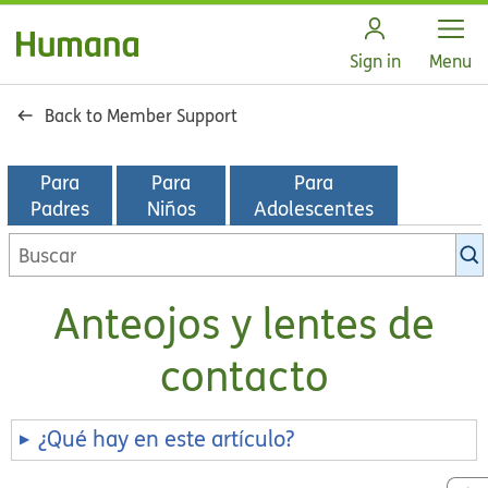
Open
Sign in
Menu
Back to Member Support
Para
Para
Para
Padres
Niños
Adolescentes
Buscar
en
la
Anteojos y lentes de
biblioteca
de
contacto
KidsHealth
¿Qué hay en este artículo?