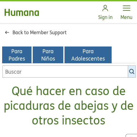
Open
Sign in
Menu
Back to Member Support
Para
Para
Para
Padres
Niños
Adolescentes
Buscar
en
la
Qué hacer en caso de
biblioteca
de
picaduras de abejas y de
KidsHealth
otros insectos