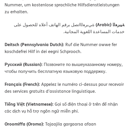
Nummer, um kostenlose sprachliche Hilfsdienstleistungen
zu erhalten.
ﺔﯿﺑﺮﻌﻟا (Arabic)
ةﻲﺑﺮﻌﻟااﺗﺼﻞ ﺑﺮﻗﻢ اﻟﮭﺎﺗﻒ أﻋﻼه ﻟﻠﺤﺼﻮل ﻋﻠﻰ
ﺧﺪﻣﺎت اﻟﻤﺴﺎﻋﺪة اﻟﻠﻐﻮﯾﺔ اﻟﻤﺠﺎﻧﯿﺔ.
Deitsch (Pennsylvania Dutch):
Ruf die Nummer owwe fer
koschdefrei Hilf in dei eegni Schprooch.
Русский (Russian):
Позвоните по вышеуказанному номеру,
чтобы получить бесплатную языковую поддержку.
Français (French):
Appelez le numéro ci-dessus pour recevoir
des services gratuits d’assistance linguistique.
Tiếng Việt (Vietnamese):
Gọi số điện thoại ở trên để nhận
các dịch vụ hỗ trợ ngôn ngữ miễn phí.
Oroomiffa (Oromo):
Tajaajila gargaarsa afaan