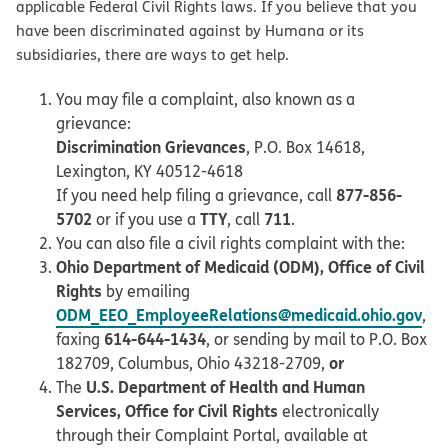
applicable Federal Civil Rights laws. If you believe that you
have been discriminated against by Humana or its
subsidiaries, there are ways to get help.
You may file a complaint, also known as a
grievance:
Discrimination Grievances
, P.O. Box 14618,
Lexington, KY 40512-4618
877-856-
If you need help filing a grievance, call
5702
TTY
711
or if you use a
, call
.
You can also file a civil rights complaint with the:
Ohio Department of Medicaid (ODM), Office of Civil
Rights
by emailing
ODM_EEO_EmployeeRelations@medicaid.ohio.gov
,
614-644-1434
faxing
, or sending by mail to P.O. Box
or
182709, Columbus, Ohio 43218-2709,
U.S. Department of Health and Human
The
Services, Office for Civil Rights
electronically
through their Complaint Portal, available at