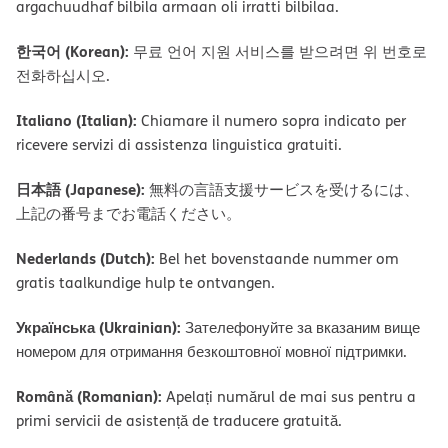
argachuudhaf bilbila armaan oli irratti bilbilaa.
한국어 (Korean):
무료 언어 지원 서비스를 받으려면 위 번호로
전화하십시오.
Italiano (Italian):
Chiamare il numero sopra indicato per
ricevere servizi di assistenza linguistica gratuiti.
日本語 (Japanese):
無料の言語支援サービスを受けるには、
上記の番号までお電話ください。
Nederlands (Dutch):
Bel het bovenstaande nummer om
gratis taalkundige hulp te ontvangen.
Українська (Ukrainian):
Зателефонуйте за вказаним вище
номером для отримання безкоштовної мовної підтримки.
Română (Romanian):
Apelați numărul de mai sus pentru a
primi servicii de asistență de traducere gratuită.