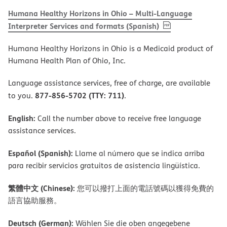
Humana Healthy Horizons in Ohio – Multi-Language
, PDF
(opens in new 
Interpreter Services and formats (Spanish)
Humana Healthy Horizons in Ohio is a Medicaid product of
Humana Health Plan of Ohio, Inc.
Language assistance services, free of charge, are available
877-856-5702 (TTY: 711)
to you.
.
English:
Call the number above to receive free language
assistance services.
Español (Spanish):
Llame al número que se indica arriba
para recibir servicios gratuitos de asistencia lingüística.
繁體中文 (Chinese):
您可以撥打上面的電話號碼以獲得免費的
語言協助服務。
Deutsch (German):
Wählen Sie die oben angegebene