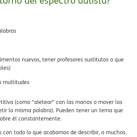
torno del espectro autista?
alabras
imentos nuevos, tener profesores sustitutos o que
ales)
 o multitudes
itiva (como "aletear" con las manos o mover los
etir la misma palabra). Pueden tener un tema que
r sobre él constantemente.
 con todo lo que acabamos de describir, o muchos.