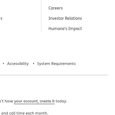
Careers
rs
Investor Relations
Humana’s Impact
Accessibility
System Requirements
your account, create it
n’t have
today.
a and call time each month.