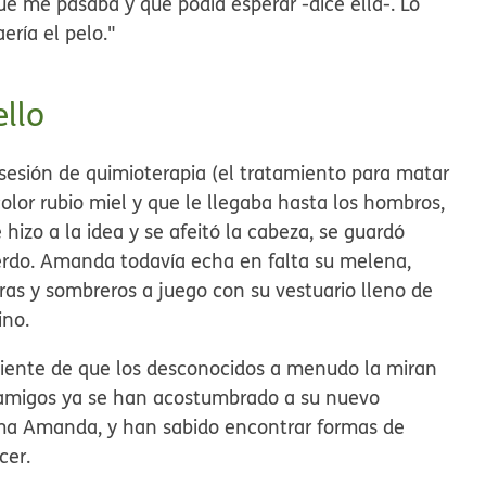
é me pasaba y qué podía esperar -dice ella-. Lo
ería el pelo."
ello
sesión de quimioterapia (el tratamiento para matar
color rubio miel y que le llegaba hasta los hombros,
 hizo a la idea y se afeitó la cabeza, se guardó
rdo. Amanda todavía echa en falta su melena,
as y sombreros a juego con su vestuario lleno de
ino.
iente de que los desconocidos a menudo la miran
s amigos ya se han acostumbrado a su nuevo
isma Amanda, y han sabido encontrar formas de
cer.