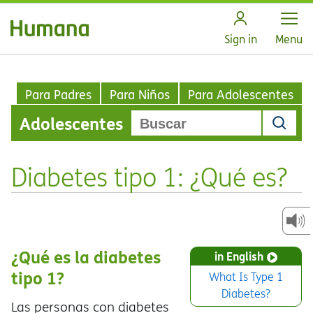
Open
Sign in
Menu
Para Padres
Para Niños
Para Adolescentes
Adolescentes
Diabetes tipo 1: ¿Qué es?
¿Qué es la diabetes
in English
tipo 1?
What Is Type 1
Diabetes?
Las personas con diabetes