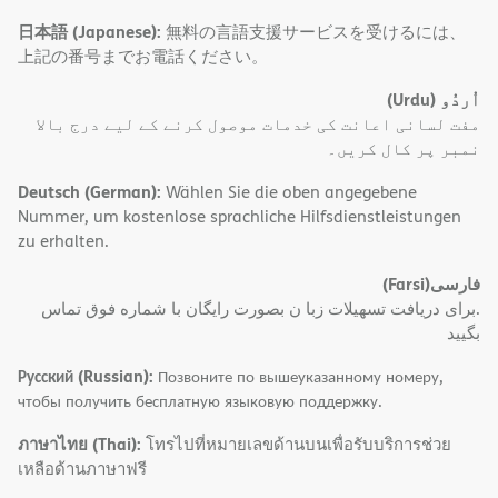
日本語 (Japanese):
無料の言語支援サービスを受けるには、
上記の番号までお電話ください。
(Urdu)
اُردُو
مفت لسانی اعانت کی خدمات موصول کرنے کے لیے درج بالا
نمبر پر کال کریں۔
Deutsch (German):
Wählen Sie die oben angegebene
Nummer, um kostenlose sprachliche Hilfsdienstleistungen
zu erhalten.
(Farsi)
فارسی
.برای دریافت تسهیلات زبا ن بصورت رایگان با شماره فوق تماس
بگیید
Русский (Russian):
Позвоните по вышеуказанному номеру,
чтобы получить бесплатную языковую поддержку.
ภาษาไทย (Thai):
โทรไปที่หมายเลขด้านบนเพื่อรับบริการช่วย
เหลือด้านภาษาฟรี