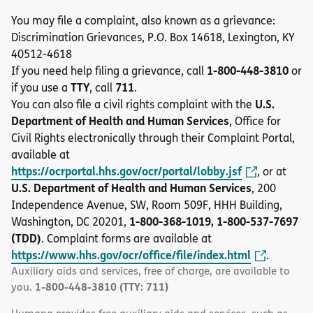
You may file a complaint, also known as a grievance:
Discrimination Grievances, P.O. Box 14618, Lexington, KY
40512-4618
1-800-448-3810
If you need help filing a grievance, call
or
TTY
711
if you use a
, call
.
U.S.
You can also file a civil rights complaint with the
Department of Health and Human Services
, Office for
Civil Rights electronically through their Complaint Portal,
available at
https://ocrportal.hhs.gov/ocr/portal/lobby.jsf
, or at
U.S. Department of Health and Human Services
, 200
Independence Avenue, SW, Room 509F, HHH Building,
1-800-368-1019, 1-800-537-7697
Washington, DC 20201,
(TDD)
. Complaint forms are available at
https://www.hhs.gov/ocr/office/file/index.html
.
Auxiliary aids and services, free of charge, are available to
1-800-448-3810 (TTY: 711)
you.