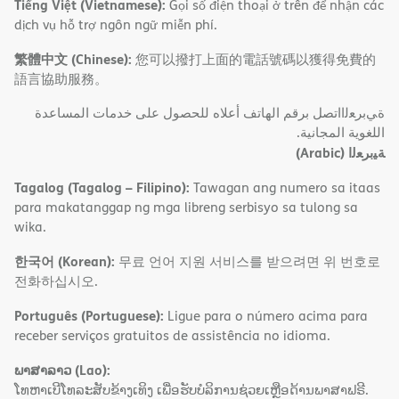
Tiếng Việt (Vietnamese):
Gọi số điện thoại ở trên để nhận các
dịch vụ hỗ trợ ngôn ngữ miễn phí.
繁體中文 (Chinese):
您可以撥打上面的電話號碼以獲得免費的
語言協助服務。
ةﻲﺑﺮﻌﻟااﺗﺼﻞ ﺑﺮﻗﻢ اﻟﮭﺎﺗﻒ أﻋﻼه ﻟﻠﺤﺼﻮل ﻋﻠﻰ ﺧﺪﻣﺎت اﻟﻤﺴﺎﻋﺪة
اﻟﻠﻐﻮﯾﺔ اﻟﻤﺠﺎﻧﯿﺔ.
(Arabic)
ﺔﯿﺑﺮﻌﻟا
Tagalog (Tagalog – Filipino):
Tawagan ang numero sa itaas
para makatanggap ng mga libreng serbisyo sa tulong sa
wika.
한국어 (Korean):
무료 언어 지원 서비스를 받으려면 위 번호로
전화하십시오.
Português (Portuguese):
Ligue para o número acima para
receber serviços gratuitos de assistência no idioma.
ພາສາລາວ (Lao):
ໂທຫາເບີໂທລະສັບຂ້າງເທິງ ເພື່ອຮັບບໍລິການຊ່ວຍເຫຼືອດ້ານພາສາຟຣີ.