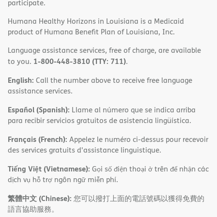
participate.
Humana Healthy Horizons in Louisiana is a Medicaid
product of Humana Benefit Plan of Louisiana, Inc.
Language assistance services, free of charge, are available
1-800-448-3810 (TTY: 711)
to you.
.
English:
Call the number above to receive free language
assistance services.
Español (Spanish):
Llame al número que se indica arriba
para recibir servicios gratuitos de asistencia lingüística.
Français (French):
Appelez le numéro ci-dessus pour recevoir
des services gratuits d'assistance linguistique.
Tiếng Việt (Vietnamese):
Gọi số điện thoại ở trên để nhận các
dịch vụ hỗ trợ ngôn ngữ miễn phí.
繁體中文 (Chinese):
您可以撥打上面的電話號碼以獲得免費的
語言協助服務。