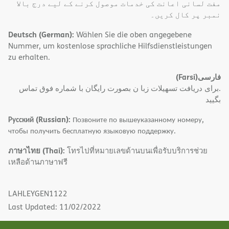
مفت لسانی اعانت کی خدمات موصول کرنے کے لیے درج بالا
نمبر پر کال کریں۔
Deutsch (German):
Wählen Sie die oben angegebene
Nummer, um kostenlose sprachliche Hilfsdienstleistungen
zu erhalten.
(Farsi)
فارسی
.برای دریافت تسهیلات زبا ن بصورت رایگان با شماره فوق تماس
بگیید
Русский (Russian):
Позвоните по вышеуказанному номеру,
чтобы получить бесплатную языковую поддержку.
ภาษาไทย (Thai):
โทรไปที่หมายเลขด้านบนเพื่อรับบริการช่วย
เหลือด้านภาษาฟรี
LAHLEYGEN1122
Last Updated: 11/02/2022