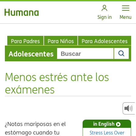
Open
Sign in
Menu
Para Padres
Para Niños
Para Adolescentes
Adolescentes
Menos estrés ante los
exámenes
¿Notas mariposas en el
in English
estómago cuando tu
Stress Less Over