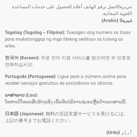
ةﻲﺑﺮﻌﻟااﺗﺼﻞ ﺑﺮﻗﻢ اﻟﮭﺎﺗﻒ أﻋﻼه ﻟﻠﺤﺼﻮل ﻋﻠﻰ ﺧﺪﻣﺎت اﻟﻤﺴﺎﻋﺪة
اﻟﻠﻐﻮﯾﺔ اﻟﻤﺠﺎﻧﯿﺔ.
(Arabic)
ﺔﯿﺑﺮﻌﻟا
Tagalog (Tagalog – Filipino):
Tawagan ang numero sa itaas
para makatanggap ng mga libreng serbisyo sa tulong sa
wika.
한국어 (Korean):
무료 언어 지원 서비스를 받으려면 위 번호로
전화하십시오.
Português (Portuguese):
Ligue para o número acima para
receber serviços gratuitos de assistência no idioma.
ພາສາລາວ (Lao):
ໂທຫາເບີໂທລະສັບຂ້າງເທິງ ເພື່ອຮັບບໍລິການຊ່ວຍເຫຼືອດ້ານພາສາຟຣີ.
日本語 (Japanese):
無料の言語支援サービスを受けるには、
上記の番号までお電話ください。
(Urdu)
اُردُو