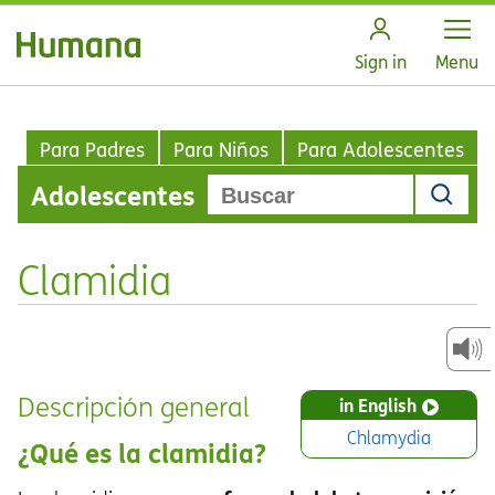
Open
Sign in
Menu
Para Padres
Para Niños
Para Adolescentes
Adolescentes
Clamidia
Descripción general
in English
Chlamydia
¿Qué es la clamidia?