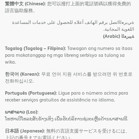
繁體中文 (Chinese):
您可以撥打上面的電話號碼以獲得免費的
語言協助服務。
ةﻲﺑﺮﻌﻟااﺗﺼﻞ ﺑﺮﻗﻢ اﻟﮭﺎﺗﻒ أﻋﻼه ﻟﻠﺤﺼﻮل ﻋﻠﻰ ﺧﺪﻣﺎت اﻟﻤﺴﺎﻋﺪة
اﻟﻠﻐﻮﯾﺔ اﻟﻤﺠﺎﻧﯿﺔ.
(Arabic)
ﺔﯿﺑﺮﻌﻟا
Tagalog (Tagalog – Filipino):
Tawagan ang numero sa itaas
para makatanggap ng mga libreng serbisyo sa tulong sa
wika.
한국어 (Korean):
무료 언어 지원 서비스를 받으려면 위 번호로
전화하십시오.
Português (Portuguese):
Ligue para o número acima para
receber serviços gratuitos de assistência no idioma.
ພາສາລາວ (Lao):
ໂທຫາເບີໂທລະສັບຂ້າງເທິງ ເພື່ອຮັບບໍລິການຊ່ວຍເຫຼືອດ້ານພາສາຟຣີ.
日本語 (Japanese):
無料の言語支援サービスを受けるには、
上記の番号までお電話ください。