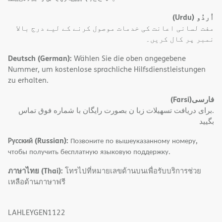
(Urdu)
اُردُو
مفت لسانی اعانت کی خدمات موصول کرنے کے لیے درج بالا
نمبر پر کال کریں۔
Deutsch (German):
Wählen Sie die oben angegebene
Nummer, um kostenlose sprachliche Hilfsdienstleistungen
zu erhalten.
(Farsi)
فارسی
.برای دریافت تسهیلات زبا ن بصورت رایگان با شماره فوق تماس
بگیید
Русский (Russian):
Позвоните по вышеуказанному номеру,
чтобы получить бесплатную языковую поддержку.
ภาษาไทย (Thai):
โทรไปที่หมายเลขด้านบนเพื่อรับบริการช่วย
เหลือด้านภาษาฟรี
LAHLEYGEN1122