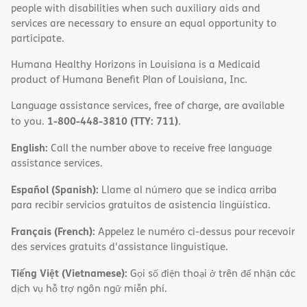
people with disabilities when such auxiliary aids and
services are necessary to ensure an equal opportunity to
participate.
Humana Healthy Horizons in Louisiana is a Medicaid
product of Humana Benefit Plan of Louisiana, Inc.
Language assistance services, free of charge, are available
1-800-448-3810 (TTY: 711)
to you.
.
English:
Call the number above to receive free language
assistance services.
Español (Spanish):
Llame al número que se indica arriba
para recibir servicios gratuitos de asistencia lingüística.
Français (French):
Appelez le numéro ci-dessus pour recevoir
des services gratuits d'assistance linguistique.
Tiếng Việt (Vietnamese):
Gọi số điện thoại ở trên để nhận các
dịch vụ hỗ trợ ngôn ngữ miễn phí.