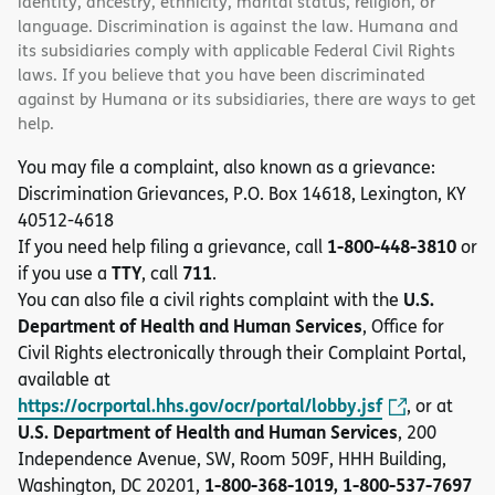
identity, ancestry, ethnicity, marital status, religion, or
language. Discrimination is against the law. Humana and
its subsidiaries comply with applicable Federal Civil Rights
laws. If you believe that you have been discriminated
against by Humana or its subsidiaries, there are ways to get
help.
You may file a complaint, also known as a grievance:
Discrimination Grievances, P.O. Box 14618, Lexington, KY
40512-4618
1-800-448-3810
If you need help filing a grievance, call
or
TTY
711
if you use a
, call
.
U.S.
You can also file a civil rights complaint with the
Department of Health and Human Services
, Office for
Civil Rights electronically through their Complaint Portal,
available at
https://ocrportal.hhs.gov/ocr/portal/lobby.jsf
, or at
U.S. Department of Health and Human Services
, 200
Independence Avenue, SW, Room 509F, HHH Building,
1-800-368-1019, 1-800-537-7697
Washington, DC 20201,