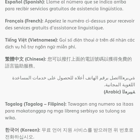
Español (Spanish):
Llame al número que se indica arriba
para recibir servicios gratuitos de asistencia lingüística.
Français (French):
Appelez le numéro ci-dessus pour recevoir
des services gratuits d'assistance linguistique.
Tiếng Việt (Vietnamese):
Gọi số điện thoại ở trên để nhận các
dịch vụ hỗ trợ ngôn ngữ miễn phí.
繁體中文 (Chinese):
您可以撥打上面的電話號碼以獲得免費的
語言協助服務。
ةﻲﺑﺮﻌﻟااﺗﺼﻞ ﺑﺮﻗﻢ اﻟﮭﺎﺗﻒ أﻋﻼه ﻟﻠﺤﺼﻮل ﻋﻠﻰ ﺧﺪﻣﺎت اﻟﻤﺴﺎﻋﺪة
اﻟﻠﻐﻮﯾﺔ اﻟﻤﺠﺎﻧﯿﺔ.
(Arabic)
ﺔﯿﺑﺮﻌﻟا
Tagalog (Tagalog – Filipino):
Tawagan ang numero sa itaas
para makatanggap ng mga libreng serbisyo sa tulong sa
wika.
한국어 (Korean):
무료 언어 지원 서비스를 받으려면 위 번호로
전화하십시오.