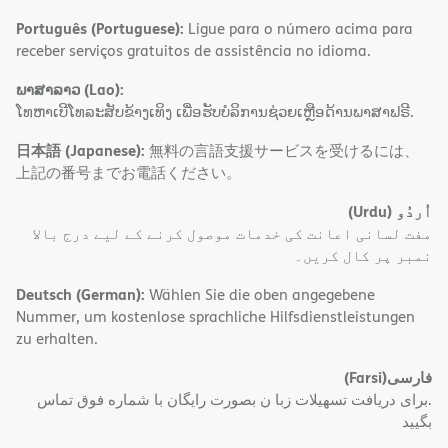
Português (Portuguese):
Ligue para o número acima para
receber serviços gratuitos de assistência no idioma.
ພາສາລາວ (Lao):
ໂທຫາເບີໂທລະສັບຂ້າງເທິງ ເພື່ອຮັບບໍລິການຊ່ວຍເຫຼືອດ້ານພາສາຟຣີ.
日本語 (Japanese):
無料の言語支援サービスを受けるには、
上記の番号までお電話ください。
(Urdu)
اُردُو
مفت لسانی اعانت کی خدمات موصول کرنے کے لیے درج بالا
نمبر پر کال کریں۔
Deutsch (German):
Wählen Sie die oben angegebene
Nummer, um kostenlose sprachliche Hilfsdienstleistungen
zu erhalten.
(Farsi)
فارسی
.برای دریافت تسهیلات زبا ن بصورت رایگان با شماره فوق تماس
بگیید