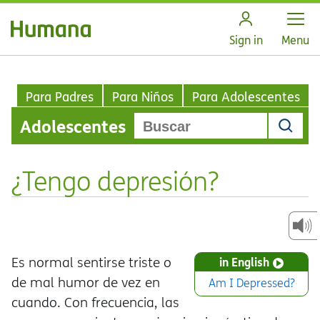
Open
Sign in
Menu
Para Padres
Para Niños
Para Adolescentes
Adolescentes
¿Tengo depresión?
Es normal sentirse triste o
in English
de mal humor de vez en
Am I Depressed?
cuando. Con frecuencia, las