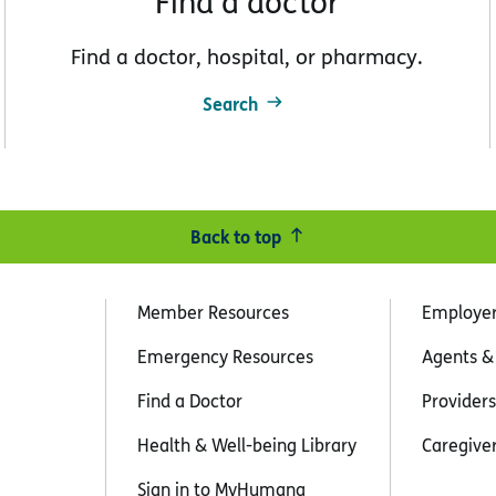
Find a doctor
Find a doctor, hospital, or pharmacy.
Search
Back to top
Member Resources
Employe
Emergency Resources
Agents &
Find a Doctor
Providers
Health & Well-being Library
Caregive
Sign in to MyHumana