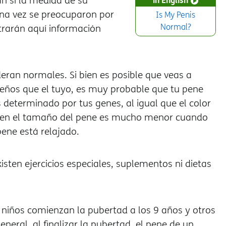
n si la medida de su
a vez se preocuparon por
Is My Penis
Normal?
trarán aquí información
ran normales. Si bien es posible que veas a
os que el tuyo, es muy probable que tu pene
eterminado por tus genes, al igual que el color
cia en el tamaño del pene es mucho menor cuando
ene está relajado.
isten ejercicios especiales, suplementos ni dietas
 niños comienzan la pubertad a los 9 años y otros
neral, al finalizar la pubertad, el pene de un