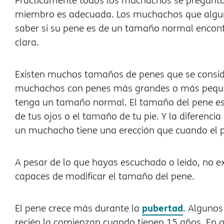
Prácticamente todos los muchachos se pregunta
miembro es adecuada. Los muchachos que algun
saber si su pene es de un tamaño normal encon
clara.
Existen muchos tamaños de penes que se conside
muchachos con penes más grandes o más pequeñ
tenga un tamaño normal. El tamaño del pene es d
de tus ojos o el tamaño de tu pie. Y la diferen
un muchacho tiene una erección que cuando el p
A pesar de lo que hayas escuchado o leído, no ex
capaces de modificar el tamaño del pene.
pubertad
El pene crece más durante la
. Algunos
recién la comienzan cuando tienen 15 años. En ge