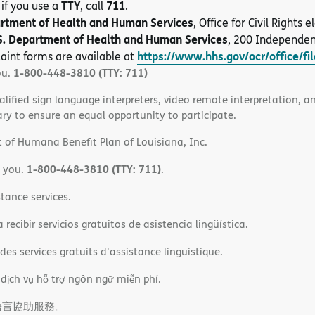
TTY
711
 if you use a
, call
.
artment of Health and Human Services
, Office for Civil Rights
S. Department of Health and Human Services
, 200 Independe
https://www.hhs.gov/ocr/office/fi
aint forms are available at
1-800-448-3810 (TTY: 711)
ou.
alified sign language interpreters, video remote interpretation, 
ary to ensure an equal opportunity to participate.
 of Humana Benefit Plan of Louisiana, Inc.
1-800-448-3810 (TTY: 711)
o you.
.
tance services.
ecibir servicios gratuitos de asistencia lingüística.
es services gratuits d'assistance linguistique.
 dịch vụ hỗ trợ ngôn ngữ miễn phí.
語言協助服務。