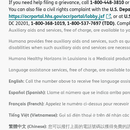
1-800-448-3810
If you need help filing a grievance, call
or
U.S. Dep
You can also file a civil rights complaint with the
https://ocrportal.hhs.gov/ocr/portal/lobby.jsf
U.
, or at
1-800-368-1019, 1-800-537-7697 (TDD)
DC 20201,
. Compl
Auxiliary aids and services, free of charge, are available to y
Humana provides free auxiliary aids and services, such as qu
disabilities when such auxiliary aids and services are necess
Humana Healthy Horizons in Louisiana is a Medicaid product
Language assistance services, free of charge, are available t
English:
Call the number above to receive free language assis
Español (Spanish):
Llame al número que se indica arriba para r
Français (French):
Appelez le numéro ci-dessus pour recevoir d
Tiếng Việt (Vietnamese):
Gọi số điện thoại ở trên để nhận các
繁體中文 (Chinese):
您可以撥打上面的電話號碼以獲得免費的