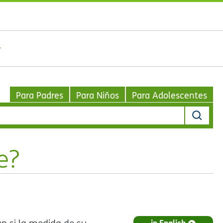
Para Padres
Para Niños
Para Adolescentes
e?
in English