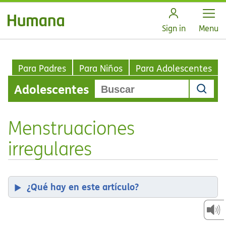
Open
Sign in
Menu
Para Padres
Para Niños
Para Adolescentes
Adolescentes
Menstruaciones
irregulares
¿Qué hay en este artículo?