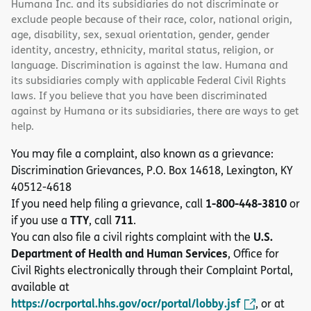
Humana Inc. and its subsidiaries do not discriminate or
exclude people because of their race, color, national origin,
age, disability, sex, sexual orientation, gender, gender
identity, ancestry, ethnicity, marital status, religion, or
language. Discrimination is against the law. Humana and
its subsidiaries comply with applicable Federal Civil Rights
laws. If you believe that you have been discriminated
against by Humana or its subsidiaries, there are ways to get
help.
You may file a complaint, also known as a grievance:
Discrimination Grievances, P.O. Box 14618, Lexington, KY
40512-4618
1-800-448-3810
If you need help filing a grievance, call
or
TTY
711
if you use a
, call
.
U.S.
You can also file a civil rights complaint with the
Department of Health and Human Services
, Office for
Civil Rights electronically through their Complaint Portal,
available at
https://ocrportal.hhs.gov/ocr/portal/lobby.jsf
, or at