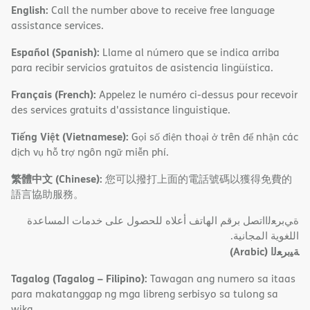
English:
Call the number above to receive free language
assistance services.
Español (Spanish):
Llame al número que se indica arriba
para recibir servicios gratuitos de asistencia lingüística.
Français (French):
Appelez le numéro ci-dessus pour recevoir
des services gratuits d'assistance linguistique.
Tiếng Việt (Vietnamese):
Gọi số điện thoại ở trên để nhận các
dịch vụ hỗ trợ ngôn ngữ miễn phí.
繁體中文 (Chinese):
您可以撥打上面的電話號碼以獲得免費的
語言協助服務。
ةﻲﺑﺮﻌﻟااﺗﺼﻞ ﺑﺮﻗﻢ اﻟﮭﺎﺗﻒ أﻋﻼه ﻟﻠﺤﺼﻮل ﻋﻠﻰ ﺧﺪﻣﺎت اﻟﻤﺴﺎﻋﺪة
اﻟﻠﻐﻮﯾﺔ اﻟﻤﺠﺎﻧﯿﺔ.
(Arabic)
ﺔﯿﺑﺮﻌﻟا
Tagalog (Tagalog – Filipino):
Tawagan ang numero sa itaas
para makatanggap ng mga libreng serbisyo sa tulong sa
wika.