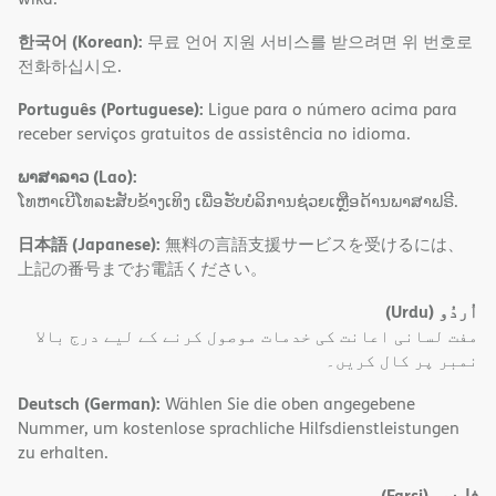
한국어 (Korean):
무료 언어 지원 서비스를 받으려면 위 번호로
전화하십시오.
Português (Portuguese):
Ligue para o número acima para
receber serviços gratuitos de assistência no idioma.
ພາສາລາວ (Lao):
ໂທຫາເບີໂທລະສັບຂ້າງເທິງ ເພື່ອຮັບບໍລິການຊ່ວຍເຫຼືອດ້ານພາສາຟຣີ.
日本語 (Japanese):
無料の言語支援サービスを受けるには、
上記の番号までお電話ください。
(Urdu)
اُردُو
مفت لسانی اعانت کی خدمات موصول کرنے کے لیے درج بالا
نمبر پر کال کریں۔
Deutsch (German):
Wählen Sie die oben angegebene
Nummer, um kostenlose sprachliche Hilfsdienstleistungen
zu erhalten.
(Farsi)
فارسی