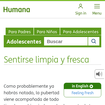
Open
Sign in
Menu
Para Padres
Para Niños
Para Adolescentes
Adolescentes
Sentirse limpia y fresca
Como probablemente ya
in English
habrás notado, la pubertad
Feeling Fresh
viene acompañada de todo