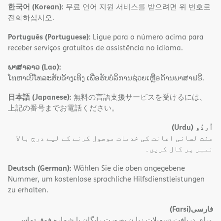
한국어 (Korean):
무료 언어 지원 서비스를 받으려면 위 번호로
전화하십시오.
Português (Portuguese):
Ligue para o número acima para
receber serviços gratuitos de assistência no idioma.
ພາສາລາວ (Lao):
ໂທຫາເບີໂທລະສັບຂ້າງເທິງ ເພື່ອຮັບບໍລິການຊ່ວຍເຫຼືອດ້ານພາສາຟຣີ.
日本語 (Japanese):
無料の言語支援サービスを受けるには、
上記の番号までお電話ください。
(Urdu)
اُردُو
مفت لسانی اعانت کی خدمات موصول کرنے کے لیے درج بالا
نمبر پر کال کریں۔
Deutsch (German):
Wählen Sie die oben angegebene
Nummer, um kostenlose sprachliche Hilfsdienstleistungen
zu erhalten.
(Farsi)
فارسی
.برای دریافت تسهیلات زبا ن بصورت رایگان با شماره فوق تماس