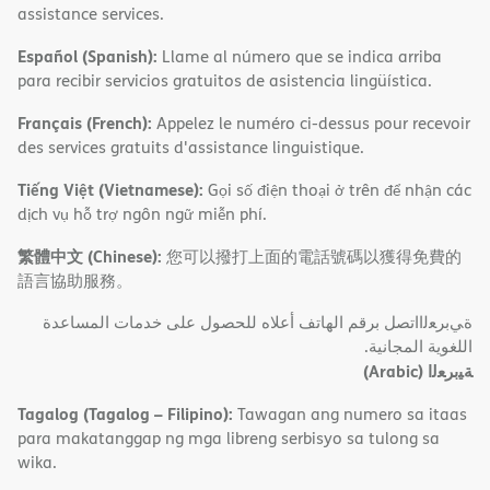
assistance services.
Español (Spanish):
Llame al número que se indica arriba
para recibir servicios gratuitos de asistencia lingüística.
Français (French):
Appelez le numéro ci-dessus pour recevoir
des services gratuits d'assistance linguistique.
Tiếng Việt (Vietnamese):
Gọi số điện thoại ở trên để nhận các
dịch vụ hỗ trợ ngôn ngữ miễn phí.
繁體中文 (Chinese):
您可以撥打上面的電話號碼以獲得免費的
語言協助服務。
ةﻲﺑﺮﻌﻟااﺗﺼﻞ ﺑﺮﻗﻢ اﻟﮭﺎﺗﻒ أﻋﻼه ﻟﻠﺤﺼﻮل ﻋﻠﻰ ﺧﺪﻣﺎت اﻟﻤﺴﺎﻋﺪة
اﻟﻠﻐﻮﯾﺔ اﻟﻤﺠﺎﻧﯿﺔ.
(Arabic)
ﺔﯿﺑﺮﻌﻟا
Tagalog (Tagalog – Filipino):
Tawagan ang numero sa itaas
para makatanggap ng mga libreng serbisyo sa tulong sa
wika.