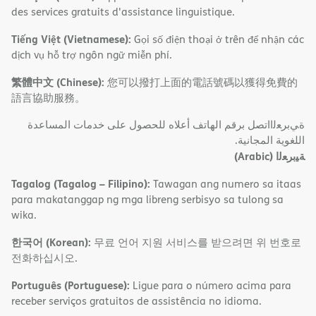
des services gratuits d'assistance linguistique.
Tiếng Việt (Vietnamese):
Gọi số điện thoại ở trên để nhận các
dịch vụ hỗ trợ ngôn ngữ miễn phí.
繁體中文 (Chinese):
您可以撥打上面的電話號碼以獲得免費的
語言協助服務。
ةﻲﺑﺮﻌﻟااﺗﺼﻞ ﺑﺮﻗﻢ اﻟﮭﺎﺗﻒ أﻋﻼه ﻟﻠﺤﺼﻮل ﻋﻠﻰ ﺧﺪﻣﺎت اﻟﻤﺴﺎﻋﺪة
اﻟﻠﻐﻮﯾﺔ اﻟﻤﺠﺎﻧﯿﺔ.
(Arabic)
ﺔﯿﺑﺮﻌﻟا
Tagalog (Tagalog – Filipino):
Tawagan ang numero sa itaas
para makatanggap ng mga libreng serbisyo sa tulong sa
wika.
한국어 (Korean):
무료 언어 지원 서비스를 받으려면 위 번호로
전화하십시오.
Português (Portuguese):
Ligue para o número acima para
receber serviços gratuitos de assistência no idioma.