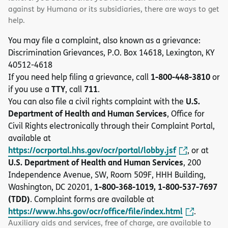
against by Humana or its subsidiaries, there are ways to get
help.
You may file a complaint, also known as a grievance:
Discrimination Grievances, P.O. Box 14618, Lexington, KY
40512-4618
1-800-448-3810
If you need help filing a grievance, call
or
TTY
711
if you use a
, call
.
U.S.
You can also file a civil rights complaint with the
Department of Health and Human Services
, Office for
Civil Rights electronically through their Complaint Portal,
available at
https://ocrportal.hhs.gov/ocr/portal/lobby.jsf
, or at
U.S. Department of Health and Human Services
, 200
Independence Avenue, SW, Room 509F, HHH Building,
1-800-368-1019, 1-800-537-7697
Washington, DC 20201,
(TDD)
. Complaint forms are available at
https://www.hhs.gov/ocr/office/file/index.html
.
Auxiliary aids and services, free of charge, are available to