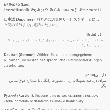
ພາສາລາວ (Lao):
ໂທຫາເບີໂທລະສັບຂ້າງເທິງ ເພື່ອຮັບບໍລິການຊ່ວຍເຫຼືອດ້ານພາສາຟຣີ.
日本語 (Japanese):
無料の言語支援サービスを受けるには、
上記の番号までお電話ください。
(Urdu)
اُردُو
مفت لسانی اعانت کی خدمات موصول کرنے کے لیے درج بالا
نمبر پر کال کریں۔
Deutsch (German):
Wählen Sie die oben angegebene
Nummer, um kostenlose sprachliche Hilfsdienstleistungen
zu erhalten.
(Farsi)
فارسی
.برای دریافت تسهیلات زبا ن بصورت رایگان با شماره فوق تماس
بگیید
Русский (Russian):
Позвоните по вышеуказанному номеру,
чтобы получить бесплатную языковую поддержку.