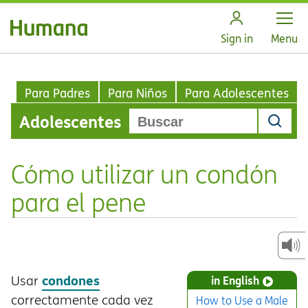
Open
Sign in
Menu
Para Padres
Para Niños
Para Adolescentes
Adolescentes
Cómo utilizar un condón
para el pene
condones
Usar
in English
correctamente cada vez
How to Use a Male