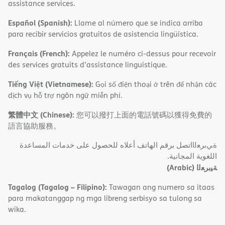
assistance services.
Español (Spanish):
Llame al número que se indica arriba
para recibir servicios gratuitos de asistencia lingüística.
Français (French):
Appelez le numéro ci-dessus pour recevoir
des services gratuits d'assistance linguistique.
Tiếng Việt (Vietnamese):
Gọi số điện thoại ở trên để nhận các
dịch vụ hỗ trợ ngôn ngữ miễn phí.
繁體中文 (Chinese):
您可以撥打上面的電話號碼以獲得免費的
語言協助服務。
ةﻲﺑﺮﻌﻟااﺗﺼﻞ ﺑﺮﻗﻢ اﻟﮭﺎﺗﻒ أﻋﻼه ﻟﻠﺤﺼﻮل ﻋﻠﻰ ﺧﺪﻣﺎت اﻟﻤﺴﺎﻋﺪة
اﻟﻠﻐﻮﯾﺔ اﻟﻤﺠﺎﻧﯿﺔ.
(Arabic)
ﺔﯿﺑﺮﻌﻟا
Tagalog (Tagalog – Filipino):
Tawagan ang numero sa itaas
para makatanggap ng mga libreng serbisyo sa tulong sa
wika.