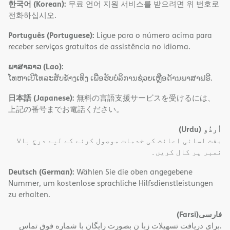
한국어 (Korean):
무료 언어 지원 서비스를 받으려면 위 번호로
전화하십시오.
Português (Portuguese):
Ligue para o número acima para
receber serviços gratuitos de assistência no idioma.
ພາສາລາວ (Lao):
ໂທຫາເບີໂທລະສັບຂ້າງເທິງ ເພື່ອຮັບບໍລິການຊ່ວຍເຫຼືອດ້ານພາສາຟຣີ.
日本語 (Japanese):
無料の言語支援サービスを受けるには、
上記の番号までお電話ください。
(Urdu)
اُردُو
مفت لسانی اعانت کی خدمات موصول کرنے کے لیے درج بالا
نمبر پر کال کریں۔
Deutsch (German):
Wählen Sie die oben angegebene
Nummer, um kostenlose sprachliche Hilfsdienstleistungen
zu erhalten.
(Farsi)
فارسی
.برای دریافت تسهیلات زبا ن بصورت رایگان با شماره فوق تماس