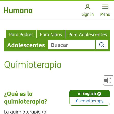
Open
Sign in
Menu
Para Padres
Para Niños
Para Adolescentes
Adolescentes
Quimioterapia
¿Qué es la
in English
quimioterapia?
Chemotherapy
La quimioterapia (a