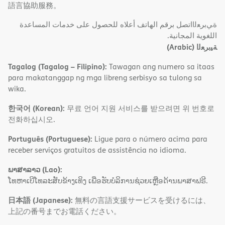
語言協助服務。
ةﻲﺑﺮﻌﻟااﺗﺼﻞ ﺑﺮﻗﻢ اﻟﮭﺎﺗﻒ أﻋﻼه ﻟﻠﺤﺼﻮل ﻋﻠﻰ ﺧﺪﻣﺎت اﻟﻤﺴﺎﻋﺪة
اﻟﻠﻐﻮﯾﺔ اﻟﻤﺠﺎﻧﯿﺔ.
(Arabic)
ﺔﯿﺑﺮﻌﻟا
Tagalog (Tagalog – Filipino):
Tawagan ang numero sa itaas
para makatanggap ng mga libreng serbisyo sa tulong sa
wika.
한국어 (Korean):
무료 언어 지원 서비스를 받으려면 위 번호로
전화하십시오.
Português (Portuguese):
Ligue para o número acima para
receber serviços gratuitos de assistência no idioma.
ພາສາລາວ (Lao):
ໂທຫາເບີໂທລະສັບຂ້າງເທິງ ເພື່ອຮັບບໍລິການຊ່ວຍເຫຼືອດ້ານພາສາຟຣີ.
日本語 (Japanese):
無料の言語支援サービスを受けるには、
上記の番号までお電話ください。