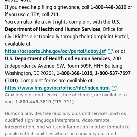
1-800-448-3810
If you need help filing a grievance, call
or
TTY
711
if you use a
, call
.
U.S.
You can also file a civil rights complaint with the
Department of Health and Human Services
, Office for
Civil Rights electronically through their Complaint Portal,
available at
https://ocrportal.hhs.gov/ocr/portal/lobby.jsf
, or at
U.S. Department of Health and Human Services
, 200
Independence Avenue, SW, Room 509F, HHH Building,
1-800-368-1019, 1-800-537-7697
Washington, DC 20201,
(TDD)
. Complaint forms are available at
https://www.hhs.gov/ocr/office/file/index.html
.
Auxiliary aids and services, free of charge, are available to
1-800-448-3810 (TTY: 711)
you.
Humana provides free auxiliary aids and services, such as
qualified sign language interpreters, video remote
interpretation, and written information in other formats to
people with disabilities when such auxiliary aids and