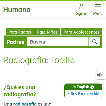
Open
Sign in
Menu
Para Padres
Para Niños
Para Adolescentes
Padres
Radiografía: Tobillo
¿Qué es una
in English
radiografía?
X-Ray Exam: Ankle
radiografía
Una
es una