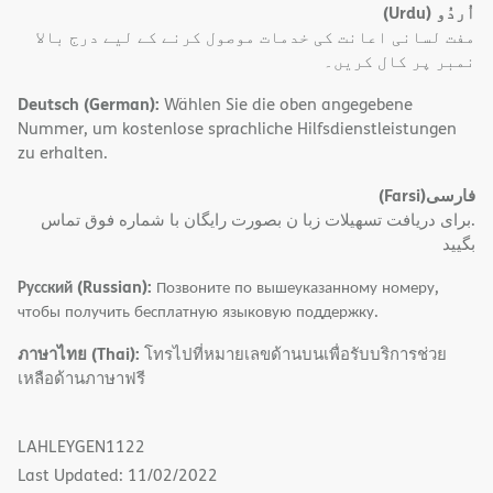
(Urdu)
اُردُو
مفت لسانی اعانت کی خدمات موصول کرنے کے لیے درج بالا
نمبر پر کال کریں۔
Deutsch (German):
Wählen Sie die oben angegebene
Nummer, um kostenlose sprachliche Hilfsdienstleistungen
zu erhalten.
(Farsi)
فارسی
.برای دریافت تسهیلات زبا ن بصورت رایگان با شماره فوق تماس
بگیید
Русский (Russian):
Позвоните по вышеуказанному номеру,
чтобы получить бесплатную языковую поддержку.
ภาษาไทย (Thai):
โทรไปที่หมายเลขด้านบนเพื่อรับบริการช่วย
เหลือด้านภาษาฟรี
LAHLEYGEN1122
Last Updated: 11/02/2022