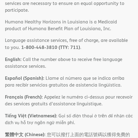
services are necessary to ensure an equal opportunity to
participate.
Humana Healthy Horizons in Louisiana is a Medicaid
product of Humana Benefit Plan of Louisiana, Inc.
Language assistance services, free of charge, are available
1-800-448-3810 (TTY: 711)
to you.
.
English:
Call the number above to receive free language
assistance services.
Español (Spanish):
Llame al número que se indica arriba
para recibir servicios gratuitos de asistencia lingüística.
Français (French):
Appelez le numéro ci-dessus pour recevoir
des services gratuits d'assistance linguistique.
Tiếng Việt (Vietnamese):
Gọi số điện thoại ở trên để nhận các
dịch vụ hỗ trợ ngôn ngữ miễn phí.
繁體中文 (Chinese):
您可以撥打上面的電話號碼以獲得免費的