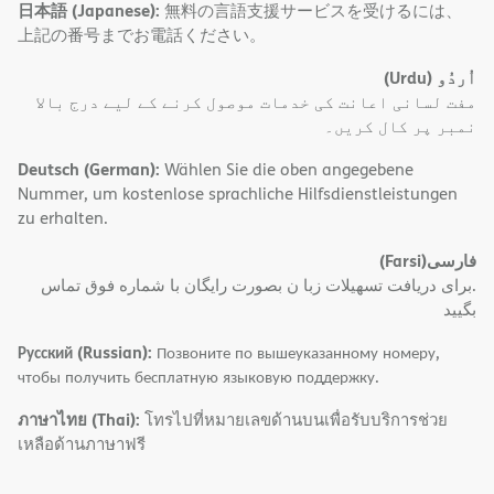
日本語 (Japanese):
無料の言語支援サービスを受けるには、
上記の番号までお電話ください。
(Urdu)
اُردُو
مفت لسانی اعانت کی خدمات موصول کرنے کے لیے درج بالا
نمبر پر کال کریں۔
Deutsch (German):
Wählen Sie die oben angegebene
Nummer, um kostenlose sprachliche Hilfsdienstleistungen
zu erhalten.
(Farsi)
فارسی
.برای دریافت تسهیلات زبا ن بصورت رایگان با شماره فوق تماس
بگیید
Русский (Russian):
Позвоните по вышеуказанному номеру,
чтобы получить бесплатную языковую поддержку.
ภาษาไทย (Thai):
โทรไปที่หมายเลขด้านบนเพื่อรับบริการช่วย
เหลือด้านภาษาฟรี