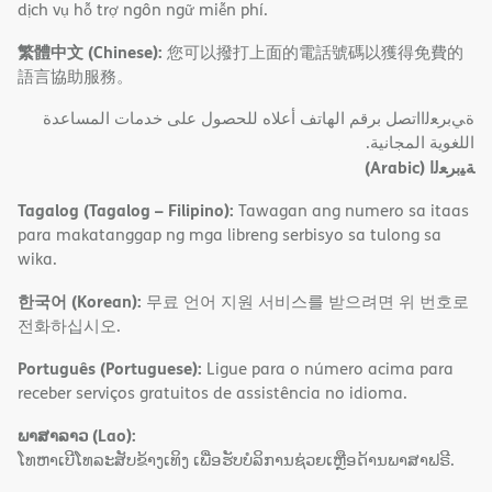
dịch vụ hỗ trợ ngôn ngữ miễn phí.
繁體中文 (Chinese):
您可以撥打上面的電話號碼以獲得免費的
語言協助服務。
ةﻲﺑﺮﻌﻟااﺗﺼﻞ ﺑﺮﻗﻢ اﻟﮭﺎﺗﻒ أﻋﻼه ﻟﻠﺤﺼﻮل ﻋﻠﻰ ﺧﺪﻣﺎت اﻟﻤﺴﺎﻋﺪة
اﻟﻠﻐﻮﯾﺔ اﻟﻤﺠﺎﻧﯿﺔ.
(Arabic)
ﺔﯿﺑﺮﻌﻟا
Tagalog (Tagalog – Filipino):
Tawagan ang numero sa itaas
para makatanggap ng mga libreng serbisyo sa tulong sa
wika.
한국어 (Korean):
무료 언어 지원 서비스를 받으려면 위 번호로
전화하십시오.
Português (Portuguese):
Ligue para o número acima para
receber serviços gratuitos de assistência no idioma.
ພາສາລາວ (Lao):
ໂທຫາເບີໂທລະສັບຂ້າງເທິງ ເພື່ອຮັບບໍລິການຊ່ວຍເຫຼືອດ້ານພາສາຟຣີ.