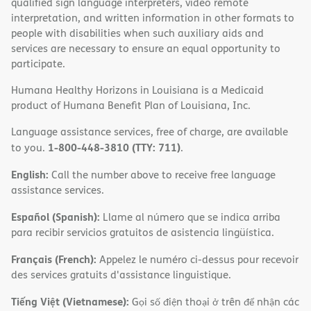
qualified sign language interpreters, video remote
interpretation, and written information in other formats to
people with disabilities when such auxiliary aids and
services are necessary to ensure an equal opportunity to
participate.
Humana Healthy Horizons in Louisiana is a Medicaid
product of Humana Benefit Plan of Louisiana, Inc.
Language assistance services, free of charge, are available
1-800-448-3810 (TTY: 711)
to you.
.
English:
Call the number above to receive free language
assistance services.
Español (Spanish):
Llame al número que se indica arriba
para recibir servicios gratuitos de asistencia lingüística.
Français (French):
Appelez le numéro ci-dessus pour recevoir
des services gratuits d'assistance linguistique.
Tiếng Việt (Vietnamese):
Gọi số điện thoại ở trên để nhận các