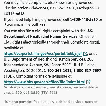
You may file a complaint, also known as a grievance:
Discrimination Grievances, P.O. Box 14618, Lexington, KY
40512-4618
1-800-448-3810
If you need help filing a grievance, call
or
TTY
711
if you use a
, call
.
U.S.
You can also file a civil rights complaint with the
Department of Health and Human Services
, Office for
Civil Rights electronically through their Complaint Portal,
available at
https://ocrportal.hhs.gov/ocr/portal/lobby.jsf
, or at
U.S. Department of Health and Human Services
, 200
Independence Avenue, SW, Room 509F, HHH Building,
1-800-368-1019, 1-800-537-7697
Washington, DC 20201,
(TDD)
. Complaint forms are available at
https://www.hhs.gov/ocr/office/file/index.html
.
Auxiliary aids and services, free of charge, are available to
1-800-448-3810 (TTY: 711)
you.
Humana provides free auxiliary aids and services, such as