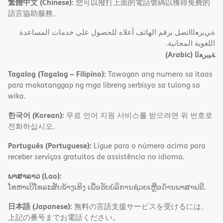
繁體中文 (Chinese):
您可以撥打上面的電話號碼以獲得免費的
語言協助服務。
ةﻲﺑﺮﻌﻟااﺗﺼﻞ ﺑﺮﻗﻢ اﻟﮭﺎﺗﻒ أﻋﻼه ﻟﻠﺤﺼﻮل ﻋﻠﻰ ﺧﺪﻣﺎت اﻟﻤﺴﺎﻋﺪة
اﻟﻠﻐﻮﯾﺔ اﻟﻤﺠﺎﻧﯿﺔ.
(Arabic)
ﺔﯿﺑﺮﻌﻟا
Tagalog (Tagalog – Filipino):
Tawagan ang numero sa itaas
para makatanggap ng mga libreng serbisyo sa tulong sa
wika.
한국어 (Korean):
무료 언어 지원 서비스를 받으려면 위 번호로
전화하십시오.
Português (Portuguese):
Ligue para o número acima para
receber serviços gratuitos de assistência no idioma.
ພາສາລາວ (Lao):
ໂທຫາເບີໂທລະສັບຂ້າງເທິງ ເພື່ອຮັບບໍລິການຊ່ວຍເຫຼືອດ້ານພາສາຟຣີ.
日本語 (Japanese):
無料の言語支援サービスを受けるには、
上記の番号までお電話ください。