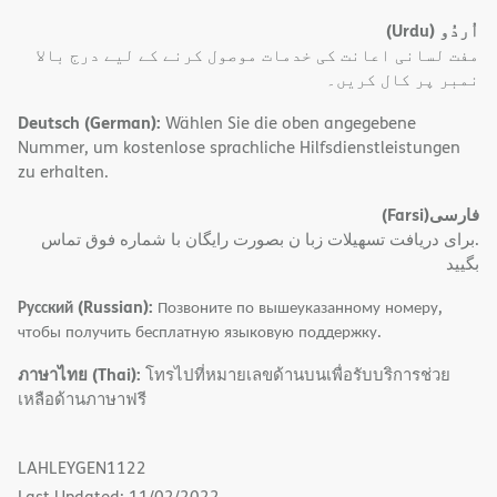
(Urdu)
اُردُو
مفت لسانی اعانت کی خدمات موصول کرنے کے لیے درج بالا
نمبر پر کال کریں۔
Deutsch (German):
Wählen Sie die oben angegebene
Nummer, um kostenlose sprachliche Hilfsdienstleistungen
zu erhalten.
(Farsi)
فارسی
.برای دریافت تسهیلات زبا ن بصورت رایگان با شماره فوق تماس
بگیید
Русский (Russian):
Позвоните по вышеуказанному номеру,
чтобы получить бесплатную языковую поддержку.
ภาษาไทย (Thai):
โทรไปที่หมายเลขด้านบนเพื่อรับบริการช่วย
เหลือด้านภาษาฟรี
LAHLEYGEN1122
Last Updated: 11/02/2022