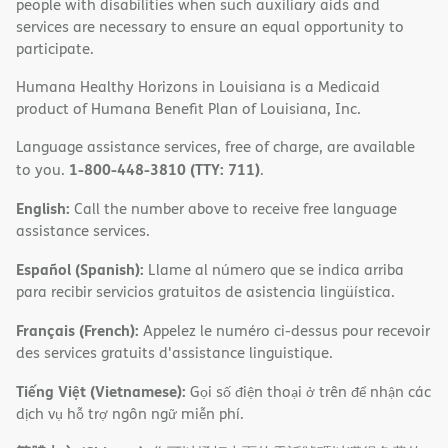
people with disabilities when such auxiliary aids and
services are necessary to ensure an equal opportunity to
participate.
Humana Healthy Horizons in Louisiana is a Medicaid
product of Humana Benefit Plan of Louisiana, Inc.
Language assistance services, free of charge, are available
1-800-448-3810 (TTY: 711)
to you.
.
English:
Call the number above to receive free language
assistance services.
Español (Spanish):
Llame al número que se indica arriba
para recibir servicios gratuitos de asistencia lingüística.
Français (French):
Appelez le numéro ci-dessus pour recevoir
des services gratuits d'assistance linguistique.
Tiếng Việt (Vietnamese):
Gọi số điện thoại ở trên để nhận các
dịch vụ hỗ trợ ngôn ngữ miễn phí.