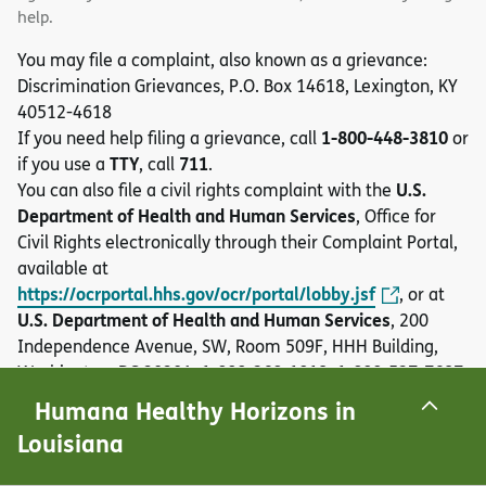
help.
You may file a complaint, also known as a grievance:
Discrimination Grievances, P.O. Box 14618, Lexington, KY
40512-4618
1-800-448-3810
If you need help filing a grievance, call
or
TTY
711
if you use a
, call
.
U.S.
You can also file a civil rights complaint with the
Department of Health and Human Services
, Office for
Civil Rights electronically through their Complaint Portal,
available at
https://ocrportal.hhs.gov/ocr/portal/lobby.jsf
, or at
U.S. Department of Health and Human Services
, 200
Independence Avenue, SW, Room 509F, HHH Building,
1-800-368-1019, 1-800-537-7697
Washington, DC 20201,
(TDD)
. Complaint forms are available at
Humana Healthy Horizons in
https://www.hhs.gov/ocr/office/file/index.html
.
Louisiana
Auxiliary aids and services, free of charge, are available to
1-800-448-3810 (TTY: 711)
you.