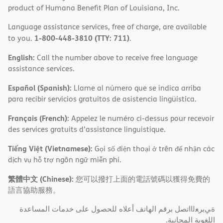
product of Humana Benefit Plan of Louisiana, Inc.
Language assistance services, free of charge, are available
1-800-448-3810 (TTY: 711)
to you.
.
English:
Call the number above to receive free language
assistance services.
Español (Spanish):
Llame al número que se indica arriba
para recibir servicios gratuitos de asistencia lingüística.
Français (French):
Appelez le numéro ci-dessus pour recevoir
des services gratuits d'assistance linguistique.
Tiếng Việt (Vietnamese):
Gọi số điện thoại ở trên để nhận các
dịch vụ hỗ trợ ngôn ngữ miễn phí.
繁體中文 (Chinese):
您可以撥打上面的電話號碼以獲得免費的
語言協助服務。
ةﻲﺑﺮﻌﻟااﺗﺼﻞ ﺑﺮﻗﻢ اﻟﮭﺎﺗﻒ أﻋﻼه ﻟﻠﺤﺼﻮل ﻋﻠﻰ ﺧﺪﻣﺎت اﻟﻤﺴﺎﻋﺪة
اﻟﻠﻐﻮﯾﺔ اﻟﻤﺠﺎﻧﯿﺔ.