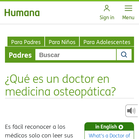
Open
Sign in
Menu
Para Padres
Para Niños
Para Adolescentes
Padres
¿Qué es un doctor en
medicina osteopática?
Es fácil reconocer a los
in English
médicos solo con leer sus
What's a Doctor of