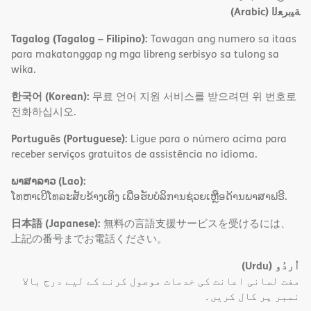
(Arabic)
ﺔﯿﺑﺮﻌﻟا
Tagalog (Tagalog – Filipino):
Tawagan ang numero sa itaas
para makatanggap ng mga libreng serbisyo sa tulong sa
wika.
한국어 (Korean):
무료 언어 지원 서비스를 받으려면 위 번호로
전화하십시오.
Português (Portuguese):
Ligue para o número acima para
receber serviços gratuitos de assistência no idioma.
ພາສາລາວ (Lao):
ໂທຫາເບີໂທລະສັບຂ້າງເທິງ ເພື່ອຮັບບໍລິການຊ່ວຍເຫຼືອດ້ານພາສາຟຣີ.
日本語 (Japanese):
無料の言語支援サービスを受けるには、
上記の番号までお電話ください。
(Urdu)
اُردُو
مفت لسانی اعانت کی خدمات موصول کرنے کے لیے درج بالا
نمبر پر کال کریں۔