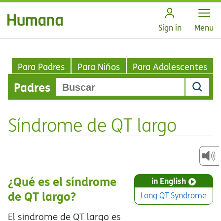
Open
Sign in
Menu
Para Padres
Para Niños
Para Adolescentes
Padres
Síndrome de QT largo
¿Qué es el síndrome
in English
de QT largo?
Long QT Syndrome
El síndrome de QT largo es