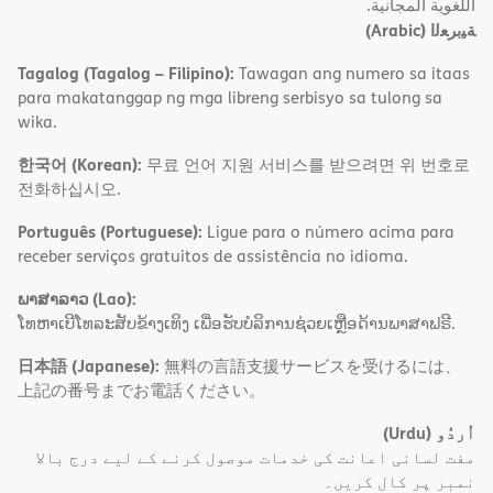
اﻟﻠﻐﻮﯾﺔ اﻟﻤﺠﺎﻧﯿﺔ.
(Arabic)
ﺔﯿﺑﺮﻌﻟا
Tagalog (Tagalog – Filipino):
Tawagan ang numero sa itaas
para makatanggap ng mga libreng serbisyo sa tulong sa
wika.
한국어 (Korean):
무료 언어 지원 서비스를 받으려면 위 번호로
전화하십시오.
Português (Portuguese):
Ligue para o número acima para
receber serviços gratuitos de assistência no idioma.
ພາສາລາວ (Lao):
ໂທຫາເບີໂທລະສັບຂ້າງເທິງ ເພື່ອຮັບບໍລິການຊ່ວຍເຫຼືອດ້ານພາສາຟຣີ.
日本語 (Japanese):
無料の言語支援サービスを受けるには、
上記の番号までお電話ください。
(Urdu)
اُردُو
مفت لسانی اعانت کی خدمات موصول کرنے کے لیے درج بالا
نمبر پر کال کریں۔