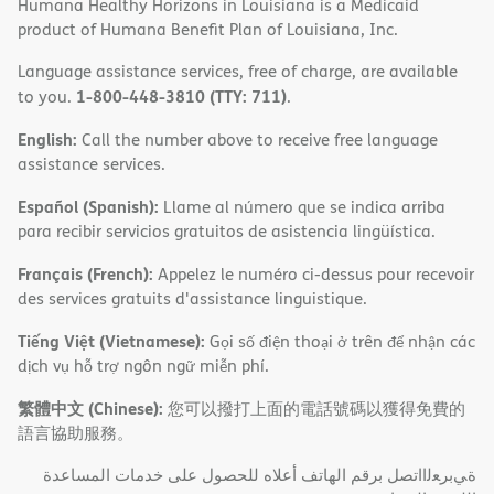
Humana Healthy Horizons in Louisiana is a Medicaid
product of Humana Benefit Plan of Louisiana, Inc.
Language assistance services, free of charge, are available
1-800-448-3810 (TTY: 711)
to you.
.
English:
Call the number above to receive free language
assistance services.
Español (Spanish):
Llame al número que se indica arriba
para recibir servicios gratuitos de asistencia lingüística.
Français (French):
Appelez le numéro ci-dessus pour recevoir
des services gratuits d'assistance linguistique.
Tiếng Việt (Vietnamese):
Gọi số điện thoại ở trên để nhận các
dịch vụ hỗ trợ ngôn ngữ miễn phí.
繁體中文 (Chinese):
您可以撥打上面的電話號碼以獲得免費的
語言協助服務。
ةﻲﺑﺮﻌﻟااﺗﺼﻞ ﺑﺮﻗﻢ اﻟﮭﺎﺗﻒ أﻋﻼه ﻟﻠﺤﺼﻮل ﻋﻠﻰ ﺧﺪﻣﺎت اﻟﻤﺴﺎﻋﺪة