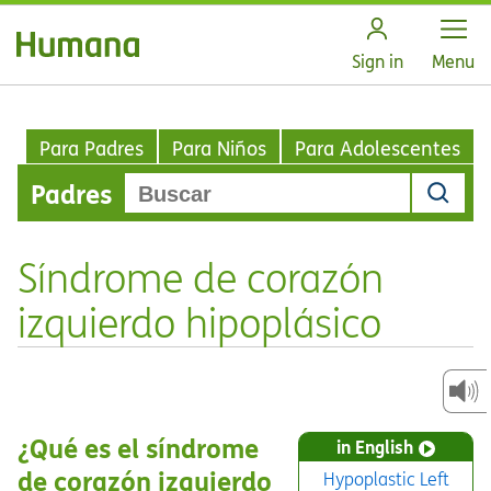
Open
Sign in
Menu
Para Padres
Para Niños
Para Adolescentes
Padres
Síndrome de corazón
izquierdo hipoplásico
¿Qué es el síndrome
in English
de corazón izquierdo
Hypoplastic Left