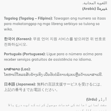
اﻟﻠﻐﻮﯾﺔ اﻟﻤﺠﺎﻧﯿﺔ.
(Arabic)
ﺔﯿﺑﺮﻌﻟا
Tagalog (Tagalog – Filipino):
Tawagan ang numero sa itaas
para makatanggap ng mga libreng serbisyo sa tulong sa
wika.
한국어 (Korean):
무료 언어 지원 서비스를 받으려면 위 번호로
전화하십시오.
Português (Portuguese):
Ligue para o número acima para
receber serviços gratuitos de assistência no idioma.
ພາສາລາວ (Lao):
ໂທຫາເບີໂທລະສັບຂ້າງເທິງ ເພື່ອຮັບບໍລິການຊ່ວຍເຫຼືອດ້ານພາສາຟຣີ.
日本語 (Japanese):
無料の言語支援サービスを受けるには、
上記の番号までお電話ください。
(Urdu)
اُردُو
مفت لسانی اعانت کی خدمات موصول کرنے کے لیے درج بالا
نمبر پر کال کریں۔