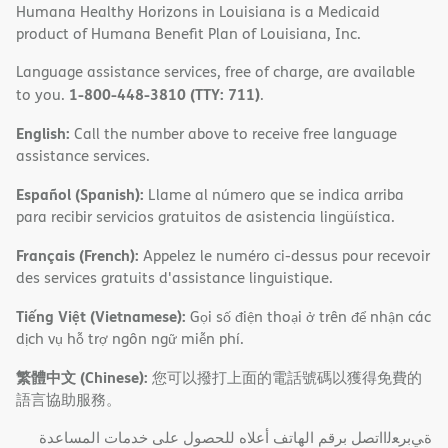
Humana Healthy Horizons in Louisiana is a Medicaid
product of Humana Benefit Plan of Louisiana, Inc.
Language assistance services, free of charge, are available
1-800-448-3810 (TTY: 711)
to you.
.
English:
Call the number above to receive free language
assistance services.
Español (Spanish):
Llame al número que se indica arriba
para recibir servicios gratuitos de asistencia lingüística.
Français (French):
Appelez le numéro ci-dessus pour recevoir
des services gratuits d'assistance linguistique.
Tiếng Việt (Vietnamese):
Gọi số điện thoại ở trên để nhận các
dịch vụ hỗ trợ ngôn ngữ miễn phí.
繁體中文 (Chinese):
您可以撥打上面的電話號碼以獲得免費的
語言協助服務。
ةﻲﺑﺮﻌﻟااﺗﺼﻞ ﺑﺮﻗﻢ اﻟﮭﺎﺗﻒ أﻋﻼه ﻟﻠﺤﺼﻮل ﻋﻠﻰ ﺧﺪﻣﺎت اﻟﻤﺴﺎﻋﺪة