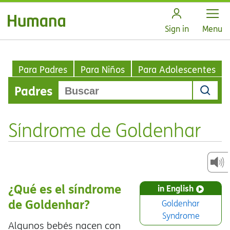
Open
Sign in
Menu
Para Padres
Para Niños
Para Adolescentes
Padres
Síndrome de Goldenhar
¿Qué es el síndrome
in English
de Goldenhar?
Goldenhar
Syndrome
Algunos bebés nacen con