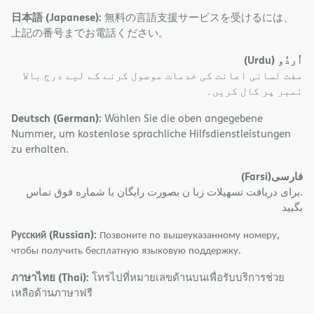
日本語 (Japanese):
無料の言語支援サービスを受けるには、
上記の番号までお電話ください。
(Urdu)
اُردُو
مفت لسانی اعانت کی خدمات موصول کرنے کے لیے درج بالا
نمبر پر کال کریں۔
Deutsch (German):
Wählen Sie die oben angegebene
Nummer, um kostenlose sprachliche Hilfsdienstleistungen
zu erhalten.
(Farsi)
فارسی
.برای دریافت تسهیلات زبا ن بصورت رایگان با شماره فوق تماس
بگیید
Русский (Russian):
Позвоните по вышеуказанному номеру,
чтобы получить бесплатную языковую поддержку.
ภาษาไทย (Thai):
โทรไปที่หมายเลขด้านบนเพื่อรับบริการช่วย
เหลือด้านภาษาฟรี