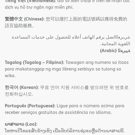
Tiếng Việt (Vietnamese):
Gọi số điện thoại ở trên để nhận các
dịch vụ hỗ trợ ngôn ngữ miễn phí.
繁體中文 (Chinese):
您可以撥打上面的電話號碼以獲得免費的
語言協助服務。
ةﻲﺑﺮﻌﻟااﺗﺼﻞ ﺑﺮﻗﻢ اﻟﮭﺎﺗﻒ أﻋﻼه ﻟﻠﺤﺼﻮل ﻋﻠﻰ ﺧﺪﻣﺎت اﻟﻤﺴﺎﻋﺪة
اﻟﻠﻐﻮﯾﺔ اﻟﻤﺠﺎﻧﯿﺔ.
(Arabic)
ﺔﯿﺑﺮﻌﻟا
Tagalog (Tagalog – Filipino):
Tawagan ang numero sa itaas
para makatanggap ng mga libreng serbisyo sa tulong sa
wika.
한국어 (Korean):
무료 언어 지원 서비스를 받으려면 위 번호로
전화하십시오.
Português (Portuguese):
Ligue para o número acima para
receber serviços gratuitos de assistência no idioma.
ພາສາລາວ (Lao):
ໂທຫາເບີໂທລະສັບຂ້າງເທິງ ເພື່ອຮັບບໍລິການຊ່ວຍເຫຼືອດ້ານພາສາຟຣີ.