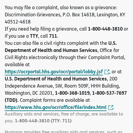
You may file a complaint, also known as a grievance:
Discrimination Grievances, P.O. Box 14618, Lexington, KY
40512-4618
1-800-448-3810
If you need help filing a grievance, call
or
TTY
711
if you use a
, call
.
U.S.
You can also file a civil rights complaint with the
Department of Health and Human Services
, Office for
Civil Rights electronically through their Complaint Portal,
available at
https://ocrportal.hhs.gov/ocr/portal/lobby.jsf
, or at
U.S. Department of Health and Human Services
, 200
Independence Avenue, SW, Room 509F, HHH Building,
1-800-368-1019, 1-800-537-7697
Washington, DC 20201,
(TDD)
. Complaint forms are available at
https://www.hhs.gov/ocr/office/file/index.html
.
Auxiliary aids and services, free of charge, are available to
1-800-448-3810 (TTY: 711)
you.
Humana provides free auxiliary aids and services, such as