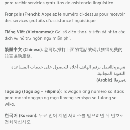
para recibir servicios gratuitos de asistencia lingüística.
Français (French):
Appelez le numéro ci-dessus pour recevoir
des services gratuits d'assistance linguistique.
Tiếng Việt (Vietnamese):
Gọi số điện thoại ở trên để nhận các
dịch vụ hỗ trợ ngôn ngữ miễn phí.
繁體中文 (Chinese):
您可以撥打上面的電話號碼以獲得免費的
語言協助服務。
ةﻲﺑﺮﻌﻟااﺗﺼﻞ ﺑﺮﻗﻢ اﻟﮭﺎﺗﻒ أﻋﻼه ﻟﻠﺤﺼﻮل ﻋﻠﻰ ﺧﺪﻣﺎت اﻟﻤﺴﺎﻋﺪة
اﻟﻠﻐﻮﯾﺔ اﻟﻤﺠﺎﻧﯿﺔ.
(Arabic)
ﺔﯿﺑﺮﻌﻟا
Tagalog (Tagalog – Filipino):
Tawagan ang numero sa itaas
para makatanggap ng mga libreng serbisyo sa tulong sa
wika.
한국어 (Korean):
무료 언어 지원 서비스를 받으려면 위 번호로
전화하십시오.