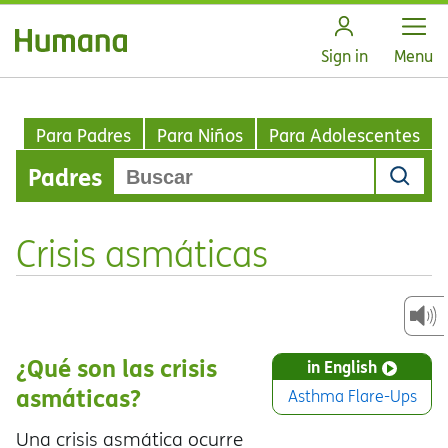
Open
Sign in
Menu
Para Padres
Para Niños
Para Adolescentes
Padres
Crisis asmáticas
¿Qué son las crisis
in English
asmáticas?
Asthma Flare-Ups
Una crisis asmática ocurre