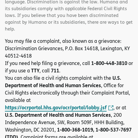
language. Discrimination is against the law. Humana and
its subsidiaries comply with applicable Federal Civil Rights
laws. If you believe that you have been discriminated
against by Humana or its subsidiaries, there are ways to get
help.
You may file a complaint, also known as a grievance:
Discrimination Grievances, P.O. Box 14618, Lexington, KY
40512-4618
1-800-448-3810
If you need help filing a grievance, call
or
TTY
711
if you use a
, call
.
U.S.
You can also file a civil rights complaint with the
Department of Health and Human Services
, Office for
Civil Rights electronically through their Complaint Portal,
available at
https://ocrportal.hhs.gov/ocr/portal/lobby.jsf
, or at
U.S. Department of Health and Human Services
, 200
Independence Avenue, SW, Room 509F, HHH Building,
1-800-368-1019, 1-800-537-7697
Washington, DC 20201,
(TDD)
. Complaint forms are available at