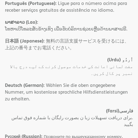
Português (Portuguese):
Ligue para o número acima para
receber serviços gratuitos de assistência no idioma.
ພາສາລາວ (Lao):
ໂທຫາເບີໂທລະສັບຂ້າງເທິງ ເພື່ອຮັບບໍລິການຊ່ວຍເຫຼືອດ້ານພາສາຟຣີ.
日本語 (Japanese):
無料の言語支援サービスを受けるには、
上記の番号までお電話ください。
(Urdu)
اُردُو
مفت لسانی اعانت کی خدمات موصول کرنے کے لیے درج بالا
نمبر پر کال کریں۔
Deutsch (German):
Wählen Sie die oben angegebene
Nummer, um kostenlose sprachliche Hilfsdienstleistungen
zu erhalten.
(Farsi)
فارسی
.برای دریافت تسهیلات زبا ن بصورت رایگان با شماره فوق تماس
بگیید
Русский (Russian):
Позвоните по вышеуказанному номеру,