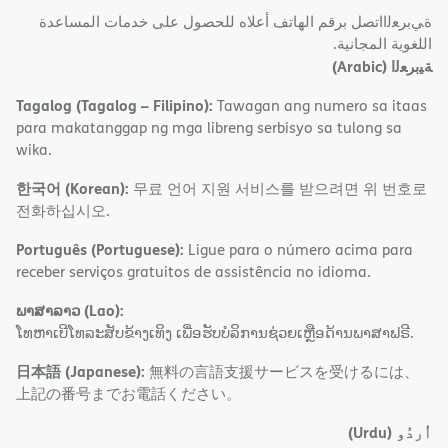
ةﻲﺑﺮﻌﻟااﺗﺼﻞ ﺑﺮﻗﻢ اﻟﮭﺎﺗﻒ أﻋﻼه ﻟﻠﺤﺼﻮل ﻋﻠﻰ ﺧﺪﻣﺎت اﻟﻤﺴﺎﻋﺪة
اﻟﻠﻐﻮﯾﺔ اﻟﻤﺠﺎﻧﯿﺔ.
(Arabic)
ﺔﯿﺑﺮﻌﻟا
Tagalog (Tagalog – Filipino):
Tawagan ang numero sa itaas
para makatanggap ng mga libreng serbisyo sa tulong sa
wika.
한국어 (Korean):
무료 언어 지원 서비스를 받으려면 위 번호로
전화하십시오.
Português (Portuguese):
Ligue para o número acima para
receber serviços gratuitos de assistência no idioma.
ພາສາລາວ (Lao):
ໂທຫາເບີໂທລະສັບຂ້າງເທິງ ເພື່ອຮັບບໍລິການຊ່ວຍເຫຼືອດ້ານພາສາຟຣີ.
日本語 (Japanese):
無料の言語支援サービスを受けるには、
上記の番号までお電話ください。
(Urdu)
اُردُو