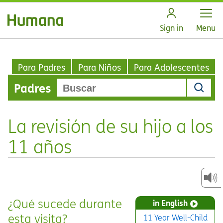
Open
Sign in
Menu
Para Padres
Para Niños
Para Adolescentes
Padres
La revisión de su hijo a los
11 años
¿Qué sucede durante
in English
esta visita?
11 Year Well-Child