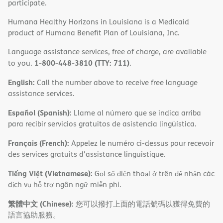
participate.
Humana Healthy Horizons in Louisiana is a Medicaid
product of Humana Benefit Plan of Louisiana, Inc.
Language assistance services, free of charge, are available
1-800-448-3810 (TTY: 711)
to you.
.
English:
Call the number above to receive free language
assistance services.
Español (Spanish):
Llame al número que se indica arriba
para recibir servicios gratuitos de asistencia lingüística.
Français (French):
Appelez le numéro ci-dessus pour recevoir
des services gratuits d'assistance linguistique.
Tiếng Việt (Vietnamese):
Gọi số điện thoại ở trên để nhận các
dịch vụ hỗ trợ ngôn ngữ miễn phí.
繁體中文 (Chinese):
您可以撥打上面的電話號碼以獲得免費的
語言協助服務。