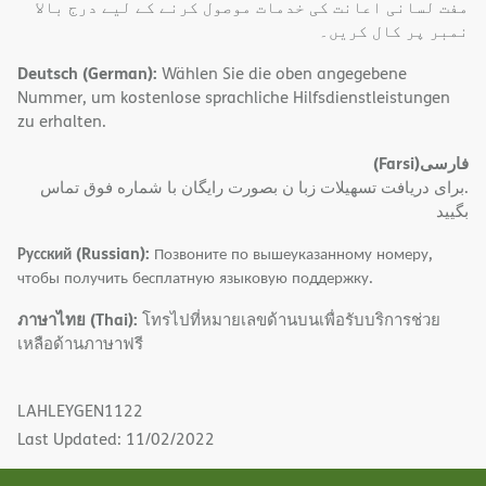
مفت لسانی اعانت کی خدمات موصول کرنے کے لیے درج بالا
نمبر پر کال کریں۔
Deutsch (German):
Wählen Sie die oben angegebene
Nummer, um kostenlose sprachliche Hilfsdienstleistungen
zu erhalten.
(Farsi)
فارسی
.برای دریافت تسهیلات زبا ن بصورت رایگان با شماره فوق تماس
بگیید
Русский (Russian):
Позвоните по вышеуказанному номеру,
чтобы получить бесплатную языковую поддержку.
ภาษาไทย (Thai):
โทรไปที่หมายเลขด้านบนเพื่อรับบริการช่วย
เหลือด้านภาษาฟรี
LAHLEYGEN1122
Last Updated: 11/02/2022