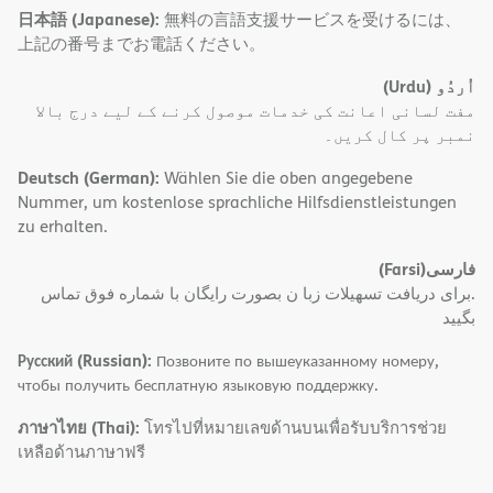
日本語 (Japanese):
無料の言語支援サービスを受けるには、
上記の番号までお電話ください。
(Urdu)
اُردُو
مفت لسانی اعانت کی خدمات موصول کرنے کے لیے درج بالا
نمبر پر کال کریں۔
Deutsch (German):
Wählen Sie die oben angegebene
Nummer, um kostenlose sprachliche Hilfsdienstleistungen
zu erhalten.
(Farsi)
فارسی
.برای دریافت تسهیلات زبا ن بصورت رایگان با شماره فوق تماس
بگیید
Русский (Russian):
Позвоните по вышеуказанному номеру,
чтобы получить бесплатную языковую поддержку.
ภาษาไทย (Thai):
โทรไปที่หมายเลขด้านบนเพื่อรับบริการช่วย
เหลือด้านภาษาฟรี