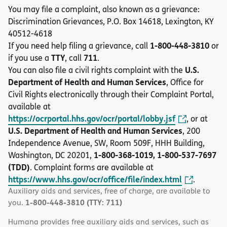
You may file a complaint, also known as a grievance:
Discrimination Grievances, P.O. Box 14618, Lexington, KY
40512-4618
1-800-448-3810
If you need help filing a grievance, call
or
TTY
711
if you use a
, call
.
U.S.
You can also file a civil rights complaint with the
Department of Health and Human Services
, Office for
Civil Rights electronically through their Complaint Portal,
available at
https://ocrportal.hhs.gov/ocr/portal/lobby.jsf
, or at
U.S. Department of Health and Human Services
, 200
Independence Avenue, SW, Room 509F, HHH Building,
1-800-368-1019, 1-800-537-7697
Washington, DC 20201,
(TDD)
. Complaint forms are available at
https://www.hhs.gov/ocr/office/file/index.html
.
Auxiliary aids and services, free of charge, are available to
1-800-448-3810 (TTY: 711)
you.
Humana provides free auxiliary aids and services, such as