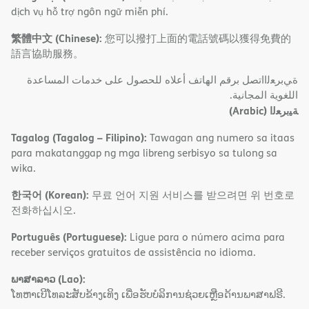
dịch vụ hỗ trợ ngôn ngữ miễn phí.
繁體中文 (Chinese):
您可以撥打上面的電話號碼以獲得免費的
語言協助服務。
ةﻲﺑﺮﻌﻟااﺗﺼﻞ ﺑﺮﻗﻢ اﻟﮭﺎﺗﻒ أﻋﻼه ﻟﻠﺤﺼﻮل ﻋﻠﻰ ﺧﺪﻣﺎت اﻟﻤﺴﺎﻋﺪة
اﻟﻠﻐﻮﯾﺔ اﻟﻤﺠﺎﻧﯿﺔ.
(Arabic)
ﺔﯿﺑﺮﻌﻟا
Tagalog (Tagalog – Filipino):
Tawagan ang numero sa itaas
para makatanggap ng mga libreng serbisyo sa tulong sa
wika.
한국어 (Korean):
무료 언어 지원 서비스를 받으려면 위 번호로
전화하십시오.
Português (Portuguese):
Ligue para o número acima para
receber serviços gratuitos de assistência no idioma.
ພາສາລາວ (Lao):
ໂທຫາເບີໂທລະສັບຂ້າງເທິງ ເພື່ອຮັບບໍລິການຊ່ວຍເຫຼືອດ້ານພາສາຟຣີ.