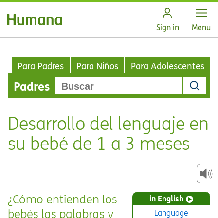
Open
Sign in
Menu
Para Padres
Para Niños
Para Adolescentes
Padres
Desarrollo del lenguaje en
su bebé de 1 a 3 meses
¿Cómo entienden los
in English
bebés las palabras y
Language