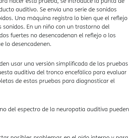
ara hacer esta prueba, se introduce la punta de
cto auditivo. Se envía una serie de sonidos
oídos. Una máquina registra lo bien que el reflejo
 sonidos. En un niño con un trastorno del
idos fuertes no desencadenan el reflejo o los
que lo desencadenen.
en usar una versión simplificada de las pruebas
esta auditiva del tronco encefálico para evaluar
letas de estas pruebas para diagnosticar el
.
rno del espectro de la neuropatía auditiva pueden
tar posibles problemas en el oído interno y para