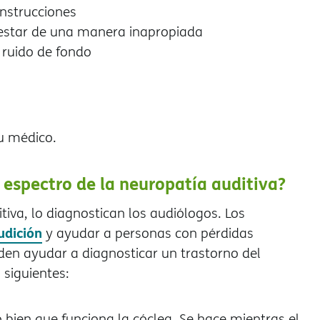
instrucciones
testar de una manera inapropiada
 ruido de fondo
su médico.
 espectro de la neuropatía auditiva?
tiva, lo diagnostican los audiólogos. Los
udición
y ayudar a personas con pérdidas
den ayudar a diagnosticar un trastorno del
 siguientes:
o bien que funciona la cóclea. Se hace mientras el