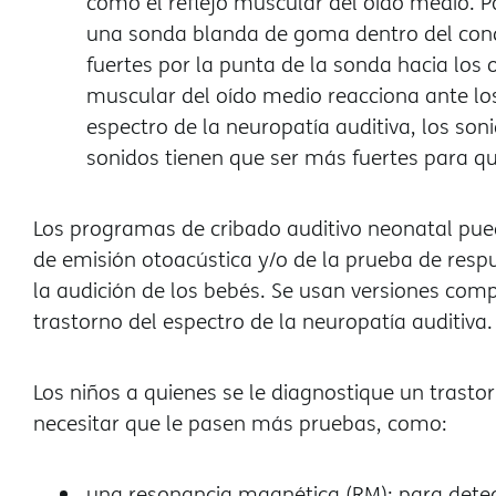
como el reflejo muscular del oído medio. P
una sonda blanda de goma dentro del condu
fuertes por la punta de la sonda hacia los 
muscular del oído medio reacciona ante los
espectro de la neuropatía auditiva, los son
sonidos tienen que ser más fuertes para 
Los programas de cribado auditivo neonatal pued
de emisión otoacústica y/o de la prueba de respu
la audición de los bebés. Se usan versiones comp
trastorno del espectro de la neuropatía auditiva
Los niños a quienes se le diagnostique un trasto
necesitar que le pasen más pruebas, como:
una resonancia magnética (RM): para detec