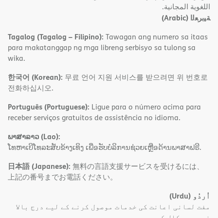
اﻟﻠﻐﻮﯾﺔ اﻟﻤﺠﺎﻧﯿﺔ.
(Arabic)
ﺔﯿﺑﺮﻌﻟا
Tagalog (Tagalog – Filipino):
Tawagan ang numero sa itaas
para makatanggap ng mga libreng serbisyo sa tulong sa
wika.
한국어 (Korean):
무료 언어 지원 서비스를 받으려면 위 번호로
전화하십시오.
Português (Portuguese):
Ligue para o número acima para
receber serviços gratuitos de assistência no idioma.
ພາສາລາວ (Lao):
ໂທຫາເບີໂທລະສັບຂ້າງເທິງ ເພື່ອຮັບບໍລິການຊ່ວຍເຫຼືອດ້ານພາສາຟຣີ.
日本語 (Japanese):
無料の言語支援サービスを受けるには、
上記の番号までお電話ください。
(Urdu)
اُردُو
مفت لسانی اعانت کی خدمات موصول کرنے کے لیے درج بالا
نمبر پر کال کریں۔