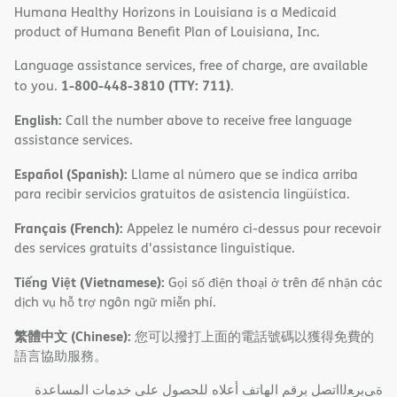
Humana Healthy Horizons in Louisiana is a Medicaid
product of Humana Benefit Plan of Louisiana, Inc.
Language assistance services, free of charge, are available
1-800-448-3810 (TTY: 711)
to you.
.
English:
Call the number above to receive free language
assistance services.
Español (Spanish):
Llame al número que se indica arriba
para recibir servicios gratuitos de asistencia lingüística.
Français (French):
Appelez le numéro ci-dessus pour recevoir
des services gratuits d'assistance linguistique.
Tiếng Việt (Vietnamese):
Gọi số điện thoại ở trên để nhận các
dịch vụ hỗ trợ ngôn ngữ miễn phí.
繁體中文 (Chinese):
您可以撥打上面的電話號碼以獲得免費的
語言協助服務。
ةﻲﺑﺮﻌﻟااﺗﺼﻞ ﺑﺮﻗﻢ اﻟﮭﺎﺗﻒ أﻋﻼه ﻟﻠﺤﺼﻮل ﻋﻠﻰ ﺧﺪﻣﺎت اﻟﻤﺴﺎﻋﺪة