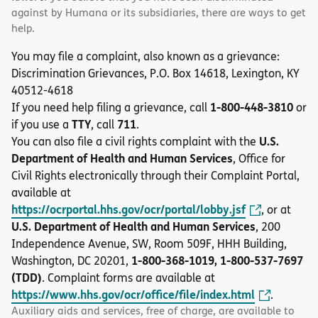
against by Humana or its subsidiaries, there are ways to get
help.
You may file a complaint, also known as a grievance:
Discrimination Grievances, P.O. Box 14618, Lexington, KY
40512-4618
1-800-448-3810
If you need help filing a grievance, call
or
TTY
711
if you use a
, call
.
U.S.
You can also file a civil rights complaint with the
Department of Health and Human Services
, Office for
Civil Rights electronically through their Complaint Portal,
available at
https://ocrportal.hhs.gov/ocr/portal/lobby.jsf
, or at
U.S. Department of Health and Human Services
, 200
Independence Avenue, SW, Room 509F, HHH Building,
1-800-368-1019, 1-800-537-7697
Washington, DC 20201,
(TDD)
. Complaint forms are available at
https://www.hhs.gov/ocr/office/file/index.html
.
Auxiliary aids and services, free of charge, are available to