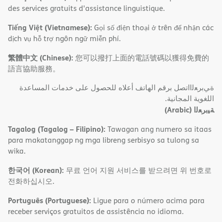
des services gratuits d'assistance linguistique.
Tiếng Việt (Vietnamese):
Gọi số điện thoại ở trên để nhận các
dịch vụ hỗ trợ ngôn ngữ miễn phí.
繁體中文 (Chinese):
您可以撥打上面的電話號碼以獲得免費的
語言協助服務。
ةﻲﺑﺮﻌﻟااﺗﺼﻞ ﺑﺮﻗﻢ اﻟﮭﺎﺗﻒ أﻋﻼه ﻟﻠﺤﺼﻮل ﻋﻠﻰ ﺧﺪﻣﺎت اﻟﻤﺴﺎﻋﺪة
اﻟﻠﻐﻮﯾﺔ اﻟﻤﺠﺎﻧﯿﺔ.
(Arabic)
ﺔﯿﺑﺮﻌﻟا
Tagalog (Tagalog – Filipino):
Tawagan ang numero sa itaas
para makatanggap ng mga libreng serbisyo sa tulong sa
wika.
한국어 (Korean):
무료 언어 지원 서비스를 받으려면 위 번호로
전화하십시오.
Português (Portuguese):
Ligue para o número acima para
receber serviços gratuitos de assistência no idioma.