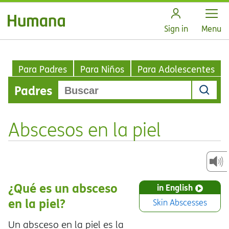
Open
Sign in
Menu
Para Padres
Para Niños
Para Adolescentes
Padres
Abscesos en la piel
¿Qué es un absceso
in English
en la piel?
Skin Abscesses
Un absceso en la piel es la