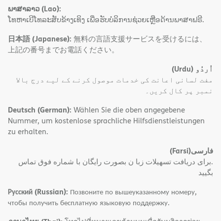
ພາສາລາວ (Lao):
ໂທຫາເບີໂທລະສັບຂ້າງເທິງ ເພື່ອຮັບບໍລິການຊ່ວຍເຫຼືອດ້ານພາສາຟຣີ.
日本語 (Japanese):
無料の言語支援サービスを受けるには、
上記の番号までお電話ください。
(Urdu)
اُردُو
مفت لسانی اعانت کی خدمات موصول کرنے کے لیے درج بالا
نمبر پر کال کریں۔
Deutsch (German):
Wählen Sie die oben angegebene
Nummer, um kostenlose sprachliche Hilfsdienstleistungen
zu erhalten.
(Farsi)
فارسی
.برای دریافت تسهیلات زبا ن بصورت رایگان با شماره فوق تماس
بگیید
Русский (Russian):
Позвоните по вышеуказанному номеру,
чтобы получить бесплатную языковую поддержку.