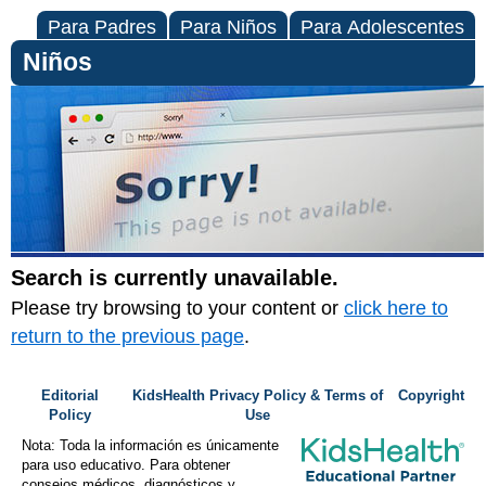
Para Padres
Para Niños
Para Adolescentes
Niños
Search is currently unavailable.
Please try browsing to your content or
click here to
return to the previous page
.
Editorial
KidsHealth Privacy Policy & Terms of
Copyright
Policy
Use
Nota: Toda la información es únicamente
para uso educativo. Para obtener
consejos médicos, diagnósticos y