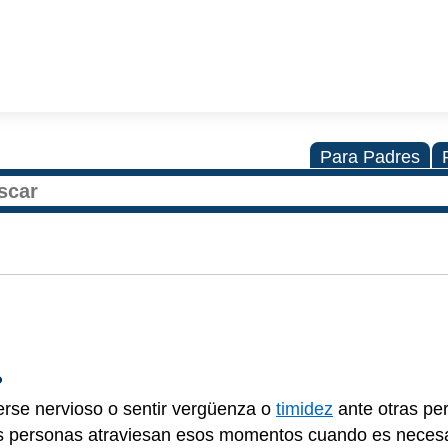
Para Padres
?
nerse nervioso o sentir vergüenza o
timidez
ante otras pe
s personas atraviesan esos momentos cuando es necesa