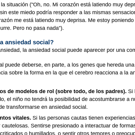
r la situación ("Oh, no. Mi corazón está latiendo muy depr
 sin este miedo podría responder a las mismas sensacio
orazón me está latiendo muy deprisa. Me estoy poniendo
urre. Pero no pasa nada”).
la ansiedad social?
ansiedad, la ansiedad social puede aparecer por una co
l puede deberse, en parte, a los genes que hereda una
cia sobre la forma en la que el cerebro reacciona a la an
 de modelos de rol (sobre todo, de los padres).
Si 
o, el niño no tendrá la posibilidad de acostumbrarse a 
de transformarse en ansiedad social.
tos vitales.
Si las personas cautas tienen experiencia
 cautelosas. Sentirse presionado a interactuar de forma
 criticados o humillados, o sentir otros temores o preo