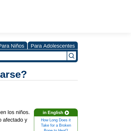
Para Niños
Para Adolescentes
rarse?
en los niños.
in English
 afectado y
How Long Does it
Take for a Broken
Bone to Heal?