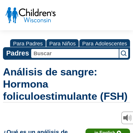
Para Padres
Para Niños
Para Adolescentes
Padres
Análisis de sangre:
Hormona
foliculoestimulante (FSH)
¿Qué es un análisis de
in English