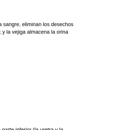
n la sangre, eliminan los desechos
; y la vejiga almacena la orina
parte inferior (la uretra y la