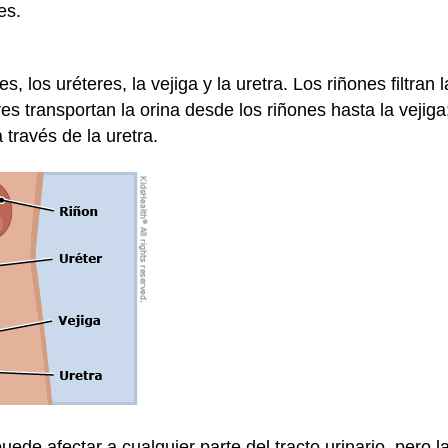
res.
nes, los uréteres, la vejiga y la uretra. Los riñones filtra
eres transportan la orina desde los riñones hasta la vejiga
 través de la uretra.
uede afectar a cualquier parte del tracto urinario, pero la 