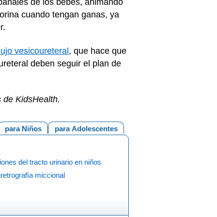
 pañales de los bebés, animando
 orina cuando tengan ganas, ya
r.
lujo vesicoureteral
, que hace que
oureteral deben seguir el plan de
.
s de KidsHealth.
para Niños
para Adolescentes
iones del tracto urinario en niños
retrografía miccional