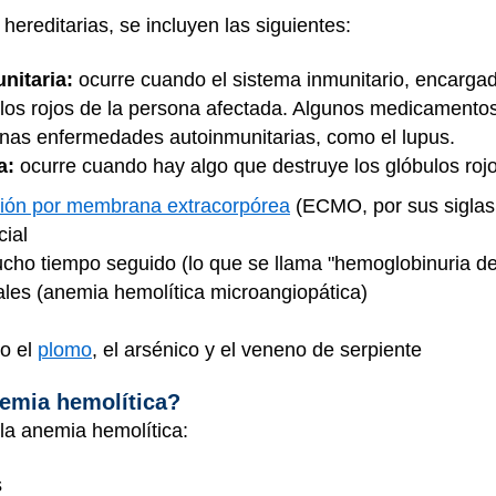
hereditarias, se incluyen las siguientes:
nitaria:
ocurre cuando el sistema inmunitario, encargad
bulos rojos de la persona afectada. Algunos medicamento
nas enfermedades autoinmunitarias, como el lupus.
a:
ocurre cuando hay algo que destruye los glóbulos roj
ión por membrana extracorpórea
(ECMO, por sus siglas 
cial
ucho tiempo seguido (lo que se llama "hemoglobinuria de
es (anemia hemolítica microangiopática)
o el
plomo
, el arsénico y el veneno de serpiente
emia hemolítica?
la anemia hemolítica:
s