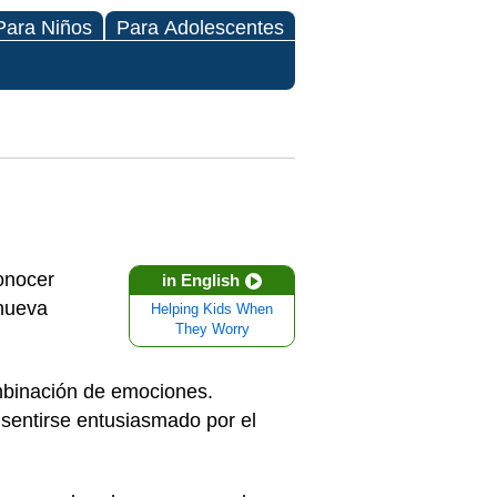
Para Niños
Para Adolescentes
onocer
in English
 nueva
Helping Kids When
They Worry
ombinación de emociones.
 sentirse entusiasmado por el