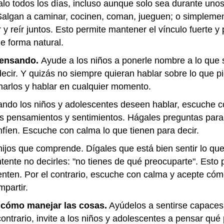
lo todos los días, incluso aunque solo sea durante uno
 Salgan a caminar, cocinen, coman, jueguen; o simpleme
y reír juntos. Esto permite mantener el vínculo fuerte 
e forma natural.
pensando.
Ayude a los niños a ponerle nombre a lo que s
cir. Y quizás no siempre quieran hablar sobre lo que p
harlos y hablar en cualquier momento.
ndo los niños y adolescentes deseen hablar, escuche c
s pensamientos y sentimientos. Hágales preguntas para
fíen. Escuche con calma lo que tienen para decir.
ijos que comprende. Dígales que está bien sentir lo que
ntente no decirles: "no tienes de qué preocuparte". Est
enten. Por el contrario, escuche con calma y acepte cóm
mpartir.
 cómo manejar las cosas.
Ayúdelos a sentirse capaces
 contrario, invite a los niños y adolescentes a pensar q