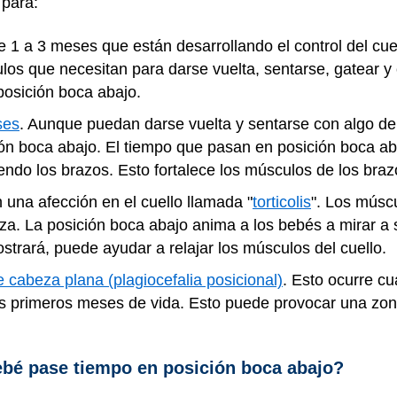
 para:
 1 a 3 meses que están desarrollando el control del cue
ulos que necesitan para darse vuelta, sentarse, gatear
osición boca abajo.
ses
. Aunque puedan darse vuelta y sentarse con algo d
ón boca abajo. El tiempo que pasan en posición boca aba
iendo los brazos. Esto fortalece los músculos de los braz
 una afección en el cuello llamada "
torticolis
". Los músc
za. La posición boca abajo anima a los bebés a mirar a s
ostrará, puede ayudar a relajar los músculos del cuello.
 cabeza plana (plagiocefalia posicional)
. Esto ocurre c
os primeros meses de vida. Esto puede provocar una zona
bé pase tiempo en posición boca abajo?