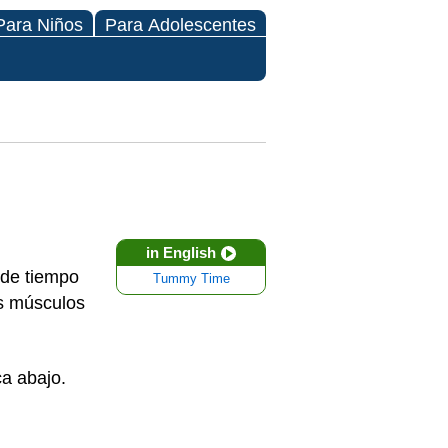
Para Niños
Para Adolescentes
in English
 de tiempo
Tummy Time
os músculos
a abajo.