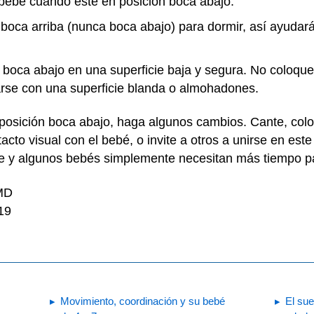
ebé cuando esté en posición boca abajo.
boca arriba (nunca boca abajo) para dormir, así ayudará
n boca abajo en una superficie baja y segura. No coloqu
rse con una superficie blanda o almohadones.
a posición boca abajo, haga algunos cambios. Cante, colo
acto visual con el bebé, o invite a otros a unirse en es
te y algunos bebés simplemente necesitan más tiempo p
 MD
19
Movimiento, coordinación y su bebé
El sue