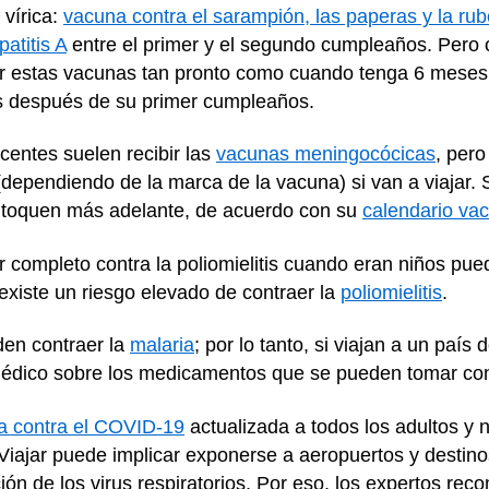
 vírica:
vacuna contra el sarampión, las paperas y la rub
patitis A
entre el primer y el segundo cumpleaños. Pero
ner estas vacunas tan pronto como cuando tenga 6 meses
as después de su primer cumpleaños.
centes suelen recibir las
vacunas meningocócicas
, pero
(dependiendo de la marca de la vacuna) si van a viajar.
s toquen más adelante, de acuerdo con su
calendario va
 completo contra la poliomielitis cuando eran niños pued
existe un riesgo elevado de contraer la
poliomielitis
.
den contraer la
malaria
; por lo tanto, si viajan a un país
édico sobre los medicamentos que se pueden tomar cont
a contra el COVID-19
actualizada a todos los adultos y 
Viajar puede implicar exponerse a aeropuertos y destino
n de los virus respiratorios. Por eso, los expertos re